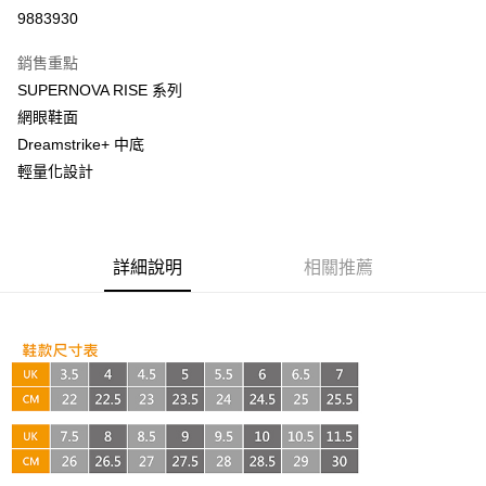
超商取貨付款
9883930
LINE Pay
銷售重點
Apple Pay
SUPERNOVA RISE 系列
網眼鞋面
街口支付
Dreamstrike+ 中底
悠遊付
輕量化設計
AFTEE先享後付
相關說明
【關於「AFTEE先享後付」】
詳細說明
相關推薦
ATM付款
AFTEE先享後付是「在收到商品之後才付款」的支付方式。 讓您購物簡單
便利好安心！
１．簡單：不需註冊會員、不需綁卡、不需儲值。
運送方式
２．便利：只要手機號碼，簡訊認證，即可結帳。
３．安心：先確認商品／服務後，再付款。
全家取貨付款
每筆NT$60，滿NT$999(含以上)免運費
【「AFTEE先享後付」結帳流程】
１．於結帳方式選擇「AFTEE先享後付」後，將跳轉至「AFTEE先享後付」
付款後全家取貨
結帳頁面，進行簡訊認證並確認金額後，即可完成結帳。
２．訂單成立數日內，您將收到繳費通知簡訊。
每筆NT$60，滿NT$999(含以上)免運費
３．收到繳費通知簡訊後14天內，點擊此簡訊中的連結，可透過四大超商／