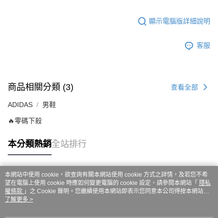
ATM／網路銀行／等多元方式進行付款，方視為交易完成。
7-11取貨付款
※ 請注意：結帳手續完成當下不需立刻繳費，但若您需要取消訂單，請聯絡
每筆NT$60，滿NT$999(含以上)免運費
購買商品的店家。未經商家同意取消之訂單仍視為有效，需透過AFTEE先享
顯示電腦版詳細說明
後付繳納相關費用。
付款後7-11取貨
※ 交易是否成功請以「AFTEE先享後付 」之結帳頁面顯示為準，若有關於
客服
是否繳費成功／繳費後需取消欲退款等相關疑問，請聯繫「AFTEE先享後付
每筆NT$60，滿NT$999(含以上)免運費
客戶支援中心」
https://netprotections.freshdesk.com/support/home
嘉里大榮宅配
【注意事項】
１．透過由恩沛科技股份有限公司提供之「AFTEE先享後付」服務完成之交
每筆NT$80，滿NT$999(含以上)免運費
商品相關分類 (3)
查看全部
易，需依本服務之必要範圍內提供個人資料，並將交易相關給付款項請求債
權轉讓予恩沛科技股份有限公司。
ADIDAS
男鞋
２．關於個人資料處理事宜，請瀏覽以下網址：
https://aftee.tw/terms/#terms3
🔥零碼下殺
３．未成年的使用者請事先徵得法定代理人或監護人之同意方可使用
「AFTEE先享後付」，若未經同意申辦者引起之損失，本公司不負相關責
任。
本分類熱銷
全站排行
４．使用「AFTEE先享後付」時，將依據個別帳號之用戶狀況，依本公司即
時審查核予不同之上限額度；若仍有額度不足之情形，本公司將視審查結果
請求用戶進行身份認證。
本網站中使用 cookie，欲查詢有關本網站使用 cookie 方式之詳情，及若您不希
５．嚴禁一人註冊多個帳號或使用他人資訊註冊。若發現惡意使用之情形，
熱門標籤
望在電腦上使用 cookie 時應如何變更電腦的 cookie 設定，請參閱本網站「
隱私
恩沛科技股份有限公司將有權停止該用戶之使用額度並採取法律行動。
權條款
」之 Cookie 聲明。您繼續使用本網站即表示您同意本公司得按本網站使
用條款之 Cookie 聲明使用 cookie。
了解更多 >