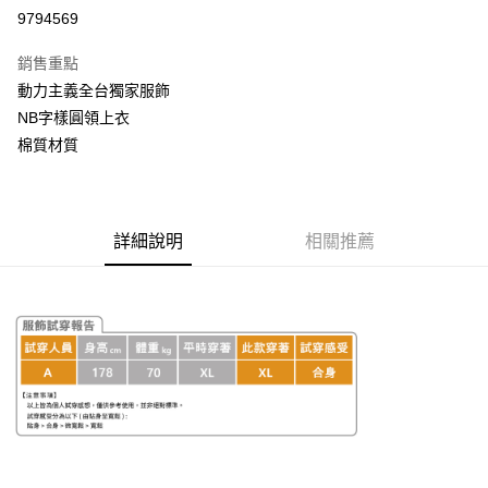
超商取貨付款
9794569
LINE Pay
銷售重點
Apple Pay
動力主義全台獨家服飾
NB字樣圓領上衣
街口支付
棉質材質
悠遊付
AFTEE先享後付
相關說明
詳細說明
相關推薦
【關於「AFTEE先享後付」】
ATM付款
AFTEE先享後付是「在收到商品之後才付款」的支付方式。 讓您購物簡單
便利好安心！
１．簡單：不需註冊會員、不需綁卡、不需儲值。
運送方式
２．便利：只要手機號碼，簡訊認證，即可結帳。
３．安心：先確認商品／服務後，再付款。
全家取貨付款
每筆NT$60，滿NT$999(含以上)免運費
【「AFTEE先享後付」結帳流程】
１．於結帳方式選擇「AFTEE先享後付」後，將跳轉至「AFTEE先享後付」
付款後全家取貨
結帳頁面，進行簡訊認證並確認金額後，即可完成結帳。
２．訂單成立數日內，您將收到繳費通知簡訊。
每筆NT$60，滿NT$999(含以上)免運費
３．收到繳費通知簡訊後14天內，點擊此簡訊中的連結，可透過四大超商／