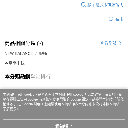
ATM／網路銀行／等多元方式進行付款，方視為交易完成。
7-11取貨付款
顯示電腦版詳細說明
※ 請注意：結帳手續完成當下不需立刻繳費，但若您需要取消訂單，請聯絡
每筆NT$60，滿NT$999(含以上)免運費
購買商品的店家。未經商家同意取消之訂單仍視為有效，需透過AFTEE先享
後付繳納相關費用。
客服
付款後7-11取貨
※ 交易是否成功請以「AFTEE先享後付 」之結帳頁面顯示為準，若有關於
是否繳費成功／繳費後需取消欲退款等相關疑問，請聯繫「AFTEE先享後付
每筆NT$60，滿NT$999(含以上)免運費
客戶支援中心」
https://netprotections.freshdesk.com/support/home
嘉里大榮宅配
【注意事項】
商品相關分類 (3)
查看全部
１．透過由恩沛科技股份有限公司提供之「AFTEE先享後付」服務完成之交
每筆NT$80，滿NT$999(含以上)免運費
易，需依本服務之必要範圍內提供個人資料，並將交易相關給付款項請求債
NEW BALANCE
服飾
權轉讓予恩沛科技股份有限公司。
🔥零碼下殺
２．關於個人資料處理事宜，請瀏覽以下網址：
https://aftee.tw/terms/#terms3
３．未成年的使用者請事先徵得法定代理人或監護人之同意方可使用
本分類熱銷
全站排行
「AFTEE先享後付」，若未經同意申辦者引起之損失，本公司不負相關責
任。
４．使用「AFTEE先享後付」時，將依據個別帳號之用戶狀況，依本公司即
時審查核予不同之上限額度；若仍有額度不足之情形，本公司將視審查結果
本網站中使用 cookie，欲查詢有關本網站使用 cookie 方式之詳情，及若您不希
熱門標籤
請求用戶進行身份認證。
望在電腦上使用 cookie 時應如何變更電腦的 cookie 設定，請參閱本網站「
隱私
５．嚴禁一人註冊多個帳號或使用他人資訊註冊。若發現惡意使用之情形，
權條款
」之 Cookie 聲明。您繼續使用本網站即表示您同意本公司得按本網站使
用條款之 Cookie 聲明使用 cookie。
了解更多 >
恩沛科技股份有限公司將有權停止該用戶之使用額度並採取法律行動。
我知道了