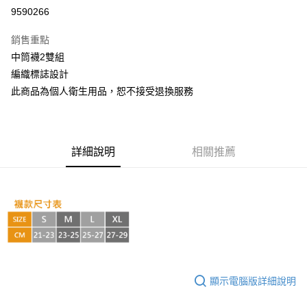
超商取貨付款
9590266
LINE Pay
銷售重點
Apple Pay
中筒襪2雙組
編織標誌設計
街口支付
此商品為個人衛生用品，恕不接受退換服務
悠遊付
AFTEE先享後付
相關說明
詳細說明
相關推薦
【關於「AFTEE先享後付」】
ATM付款
AFTEE先享後付是「在收到商品之後才付款」的支付方式。 讓您購物簡單
便利好安心！
１．簡單：不需註冊會員、不需綁卡、不需儲值。
運送方式
２．便利：只要手機號碼，簡訊認證，即可結帳。
３．安心：先確認商品／服務後，再付款。
全家取貨付款
每筆NT$60，滿NT$999(含以上)免運費
【「AFTEE先享後付」結帳流程】
１．於結帳方式選擇「AFTEE先享後付」後，將跳轉至「AFTEE先享後付」
付款後全家取貨
結帳頁面，進行簡訊認證並確認金額後，即可完成結帳。
顯示電腦版詳細說明
２．訂單成立數日內，您將收到繳費通知簡訊。
每筆NT$60，滿NT$999(含以上)免運費
３．收到繳費通知簡訊後14天內，點擊此簡訊中的連結，可透過四大超商／