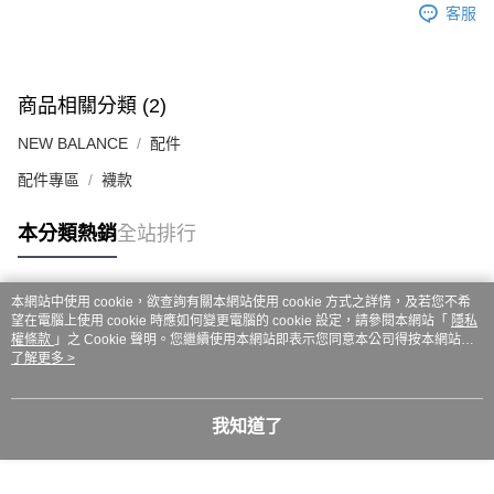
ATM／網路銀行／等多元方式進行付款，方視為交易完成。
客服
7-11取貨付款
※ 請注意：結帳手續完成當下不需立刻繳費，但若您需要取消訂單，請聯絡
每筆NT$60，滿NT$999(含以上)免運費
購買商品的店家。未經商家同意取消之訂單仍視為有效，需透過AFTEE先享
後付繳納相關費用。
付款後7-11取貨
※ 交易是否成功請以「AFTEE先享後付 」之結帳頁面顯示為準，若有關於
商品相關分類 (2)
是否繳費成功／繳費後需取消欲退款等相關疑問，請聯繫「AFTEE先享後付
每筆NT$60，滿NT$999(含以上)免運費
客戶支援中心」
https://netprotections.freshdesk.com/support/home
NEW BALANCE
配件
嘉里大榮宅配
【注意事項】
配件專區
襪款
１．透過由恩沛科技股份有限公司提供之「AFTEE先享後付」服務完成之交
每筆NT$80，滿NT$999(含以上)免運費
易，需依本服務之必要範圍內提供個人資料，並將交易相關給付款項請求債
權轉讓予恩沛科技股份有限公司。
本分類熱銷
全站排行
２．關於個人資料處理事宜，請瀏覽以下網址：
https://aftee.tw/terms/#terms3
３．未成年的使用者請事先徵得法定代理人或監護人之同意方可使用
本網站中使用 cookie，欲查詢有關本網站使用 cookie 方式之詳情，及若您不希
「AFTEE先享後付」，若未經同意申辦者引起之損失，本公司不負相關責
熱門標籤
望在電腦上使用 cookie 時應如何變更電腦的 cookie 設定，請參閱本網站「
隱私
任。
權條款
」之 Cookie 聲明。您繼續使用本網站即表示您同意本公司得按本網站使
４．使用「AFTEE先享後付」時，將依據個別帳號之用戶狀況，依本公司即
用條款之 Cookie 聲明使用 cookie。
了解更多 >
時審查核予不同之上限額度；若仍有額度不足之情形，本公司將視審查結果
請求用戶進行身份認證。
５．嚴禁一人註冊多個帳號或使用他人資訊註冊。若發現惡意使用之情形，
恩沛科技股份有限公司將有權停止該用戶之使用額度並採取法律行動。
我知道了