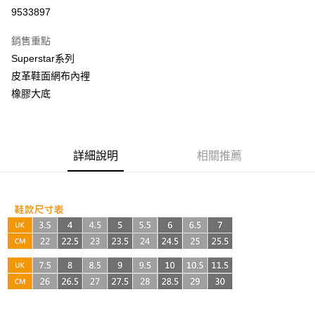
超商取貨付款
9533897
LINE Pay
銷售重點
Apple Pay
Superstar系列
皮革鞋面網布內裡
街口支付
橡膠大底
悠遊付
AFTEE先享後付
相關說明
詳細說明
相關推薦
【關於「AFTEE先享後付」】
ATM付款
AFTEE先享後付是「在收到商品之後才付款」的支付方式。 讓您購物簡單
便利好安心！
１．簡單：不需註冊會員、不需綁卡、不需儲值。
運送方式
２．便利：只要手機號碼，簡訊認證，即可結帳。
３．安心：先確認商品／服務後，再付款。
全家取貨付款
每筆NT$60，滿NT$999(含以上)免運費
【「AFTEE先享後付」結帳流程】
１．於結帳方式選擇「AFTEE先享後付」後，將跳轉至「AFTEE先享後付」
付款後全家取貨
結帳頁面，進行簡訊認證並確認金額後，即可完成結帳。
２．訂單成立數日內，您將收到繳費通知簡訊。
每筆NT$60，滿NT$999(含以上)免運費
３．收到繳費通知簡訊後14天內，點擊此簡訊中的連結，可透過四大超商／