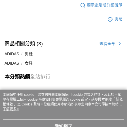
ATM／網路銀行／等多元方式進行付款，方視為交易完成。
7-11取貨付款
顯示電腦版詳細說明
※ 請注意：結帳手續完成當下不需立刻繳費，但若您需要取消訂單，請聯絡
每筆NT$60，滿NT$999(含以上)免運費
購買商品的店家。未經商家同意取消之訂單仍視為有效，需透過AFTEE先享
後付繳納相關費用。
客服
付款後7-11取貨
※ 交易是否成功請以「AFTEE先享後付 」之結帳頁面顯示為準，若有關於
是否繳費成功／繳費後需取消欲退款等相關疑問，請聯繫「AFTEE先享後付
每筆NT$60，滿NT$999(含以上)免運費
客戶支援中心」
https://netprotections.freshdesk.com/support/home
嘉里大榮宅配
【注意事項】
商品相關分類 (3)
查看全部
１．透過由恩沛科技股份有限公司提供之「AFTEE先享後付」服務完成之交
每筆NT$80，滿NT$999(含以上)免運費
易，需依本服務之必要範圍內提供個人資料，並將交易相關給付款項請求債
ADIDAS
男鞋
權轉讓予恩沛科技股份有限公司。
２．關於個人資料處理事宜，請瀏覽以下網址：
ADIDAS
女鞋
https://aftee.tw/terms/#terms3
３．未成年的使用者請事先徵得法定代理人或監護人之同意方可使用
本分類熱銷
全站排行
「AFTEE先享後付」，若未經同意申辦者引起之損失，本公司不負相關責
任。
４．使用「AFTEE先享後付」時，將依據個別帳號之用戶狀況，依本公司即
時審查核予不同之上限額度；若仍有額度不足之情形，本公司將視審查結果
本網站中使用 cookie，欲查詢有關本網站使用 cookie 方式之詳情，及若您不希
熱門標籤
請求用戶進行身份認證。
望在電腦上使用 cookie 時應如何變更電腦的 cookie 設定，請參閱本網站「
隱私
５．嚴禁一人註冊多個帳號或使用他人資訊註冊。若發現惡意使用之情形，
權條款
」之 Cookie 聲明。您繼續使用本網站即表示您同意本公司得按本網站使
恩沛科技股份有限公司將有權停止該用戶之使用額度並採取法律行動。
用條款之 Cookie 聲明使用 cookie。
了解更多 >
我知道了