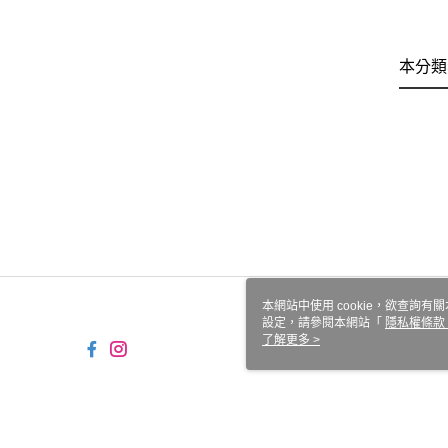
本分類
本網站中使用 cookie，欲查詢有關
設定，請參閱本網站「
隱私權條款
使用 cookie。
了解更多 >