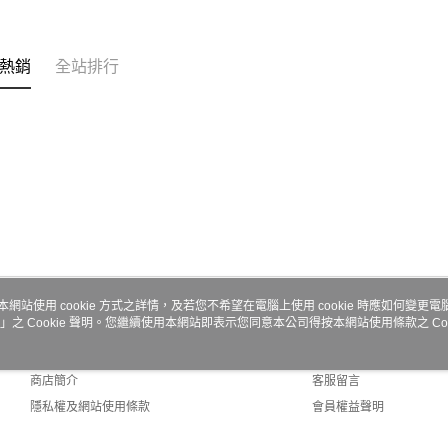
求債權轉
２．關於
https://aft
３．未成
熱銷
全站排行
「AFTE
任。
４．使用「
即時審查
結果請求
５．嚴禁
形，恩沛
動。
本網站使用 cookie 方式之詳情，及若您不希望在電腦上使用 cookie 時應如何變更電腦的
」之 Cookie 聲明。您繼續使用本網站即表示您同意本公司得按本網站使用條款之 Coo
關於我們
客服資訊
品牌故事
購物說明
商店簡介
客服留言
隱私權及網站使用條款
會員權益聲明
聯絡我們