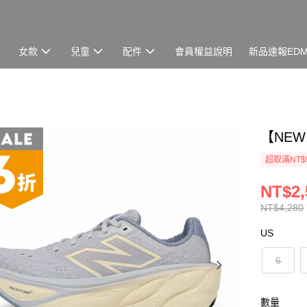
女款
兒童
配件
會員權益說明
新品速報ED
【NEW
超取滿NT$
NT$2,
NT$4,280
US
6
數量