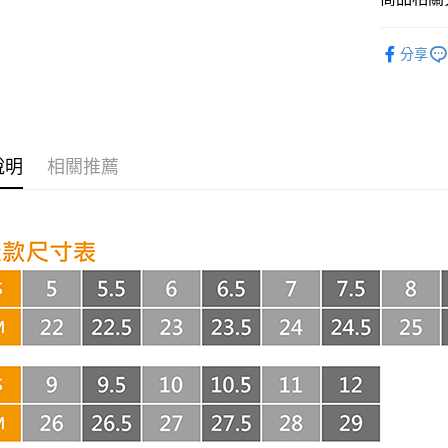
AFTEE先
相關說明
NEW BAL
【關於「A
分享
ATM付款
AFTEE
便利好安
１．簡單
２．便利
運送方式
３．安心
全家取貨
說明
相關推薦
【「AFT
每筆NT$6
１．於結帳
付」結帳
付款後全
２．訂單
３．收到繳
每筆NT$6
／ATM／
※ 請注意
7-11取貨
絡購買商品
先享後付
每筆NT$6
※ 交易是
是否繳費成
付款後7-1
付客戶支
每筆NT$6
【注意事
嘉里大榮
１．透過由
交易，需
每筆NT$8