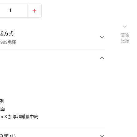
送方式
清除
紀錄
999免運
次付款
付款
系列
鞋面
Foam X 加厚超緩震中底
類 (1)