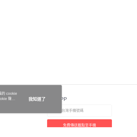
讓予恩沛科技股份有限公司。
個人資料處理事宜，請瀏覽以下網址：
ee.tw/terms/#terms3
年的使用者請事先徵得法定代理人或監護人之同意方可使用
E先享後付」，若未經同意申辦者引起之損失，本公司不負相關責
AFTEE先享後付」時，將依據個別帳號之用戶狀況，依本公司
核予不同之上限額度；若仍有額度不足之情形，本公司將視審查
用戶進行身份認證。
一人註冊多個帳號或使用他人資訊註冊。若發現惡意使用之情
科技股份有限公司將有權停止該用戶之使用額度並採取法律行
 cookie
kie 聲明
我知道了
官方APP
免費傳送載點至手機