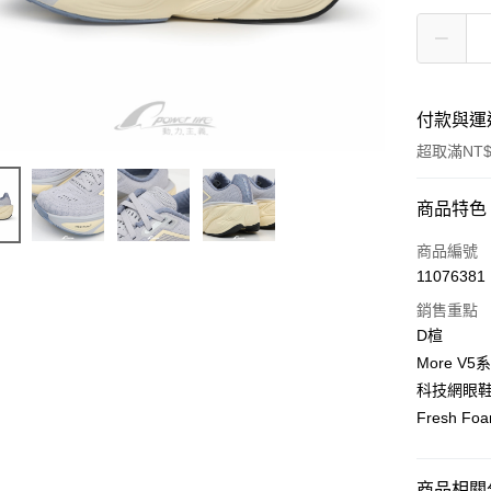
付款與運
超取滿NT$
付款方式
商品特色
信用卡一
商品編號
11076381
超商取貨
銷售重點
LINE Pay
D楦
More V5
Apple Pay
科技網眼
街口支付
Fresh 
悠遊付
商品相關分