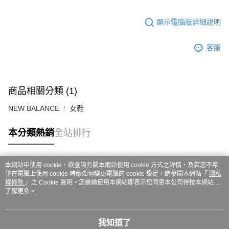
ATM／網路銀行／等多元方式進行付款，方視為交易完成。
7-11取貨付款
※ 請注意：結帳手續完成當下不需立刻繳費，但若您需要取消訂單，請聯絡
每筆NT$60，滿NT$999(含以上)免運費
購買商品的店家。未經商家同意取消之訂單仍視為有效，需透過AFTEE先享
顯示電腦版詳細說明
後付繳納相關費用。
付款後7-11取貨
※ 交易是否成功請以「AFTEE先享後付 」之結帳頁面顯示為準，若有關於
客服
是否繳費成功／繳費後需取消欲退款等相關疑問，請聯繫「AFTEE先享後付
每筆NT$60，滿NT$999(含以上)免運費
客戶支援中心」
https://netprotections.freshdesk.com/support/home
嘉里大榮宅配
【注意事項】
１．透過由恩沛科技股份有限公司提供之「AFTEE先享後付」服務完成之交
每筆NT$80，滿NT$999(含以上)免運費
商品相關分類 (1)
易，需依本服務之必要範圍內提供個人資料，並將交易相關給付款項請求債
權轉讓予恩沛科技股份有限公司。
NEW BALANCE
女鞋
２．關於個人資料處理事宜，請瀏覽以下網址：
https://aftee.tw/terms/#terms3
３．未成年的使用者請事先徵得法定代理人或監護人之同意方可使用
本分類熱銷
全站排行
「AFTEE先享後付」，若未經同意申辦者引起之損失，本公司不負相關責
任。
４．使用「AFTEE先享後付」時，將依據個別帳號之用戶狀況，依本公司即
本網站中使用 cookie，欲查詢有關本網站使用 cookie 方式之詳情，及若您不希
時審查核予不同之上限額度；若仍有額度不足之情形，本公司將視審查結果
熱門標籤
望在電腦上使用 cookie 時應如何變更電腦的 cookie 設定，請參閱本網站「
隱私
請求用戶進行身份認證。
權條款
」之 Cookie 聲明。您繼續使用本網站即表示您同意本公司得按本網站使
５．嚴禁一人註冊多個帳號或使用他人資訊註冊。若發現惡意使用之情形，
用條款之 Cookie 聲明使用 cookie。
了解更多 >
恩沛科技股份有限公司將有權停止該用戶之使用額度並採取法律行動。
我知道了