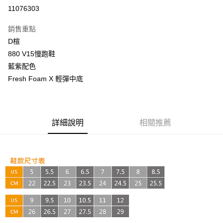
超商取貨付款
11076303
LINE Pay
銷售重點
Apple Pay
D楦
880 V15慢跑鞋
街口支付
藍紫配色
悠遊付
Fresh Foam X 輕彈中底
AFTEE先享後付
相關說明
【關於「AFTEE先享後付」】
詳細說明
相關推薦
ATM付款
AFTEE先享後付是「在收到商品之後才付款」的支付方式。 讓您購物簡單
便利好安心！
１．簡單：不需註冊會員、不需綁卡、不需儲值。
運送方式
２．便利：只要手機號碼，簡訊認證，即可結帳。
３．安心：先確認商品／服務後，再付款。
全家取貨付款
每筆NT$60，滿NT$999(含以上)免運費
【「AFTEE先享後付」結帳流程】
１．於結帳方式選擇「AFTEE先享後付」後，將跳轉至「AFTEE先享後付」
付款後全家取貨
結帳頁面，進行簡訊認證並確認金額後，即可完成結帳。
２．訂單成立數日內，您將收到繳費通知簡訊。
每筆NT$60，滿NT$999(含以上)免運費
３．收到繳費通知簡訊後14天內，點擊此簡訊中的連結，可透過四大超商／