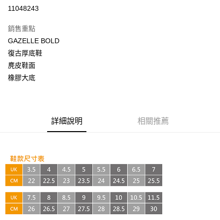
超商取貨付款
11048243
LINE Pay
銷售重點
Apple Pay
GAZELLE BOLD
復古厚底鞋
街口支付
麂皮鞋面
悠遊付
橡膠大底
AFTEE先享後付
相關說明
【關於「AFTEE先享後付」】
詳細說明
相關推薦
ATM付款
AFTEE先享後付是「在收到商品之後才付款」的支付方式。 讓您購物簡單
便利好安心！
１．簡單：不需註冊會員、不需綁卡、不需儲值。
運送方式
２．便利：只要手機號碼，簡訊認證，即可結帳。
３．安心：先確認商品／服務後，再付款。
全家取貨付款
每筆NT$60，滿NT$999(含以上)免運費
【「AFTEE先享後付」結帳流程】
１．於結帳方式選擇「AFTEE先享後付」後，將跳轉至「AFTEE先享後付」
付款後全家取貨
結帳頁面，進行簡訊認證並確認金額後，即可完成結帳。
２．訂單成立數日內，您將收到繳費通知簡訊。
每筆NT$60，滿NT$999(含以上)免運費
３．收到繳費通知簡訊後14天內，點擊此簡訊中的連結，可透過四大超商／