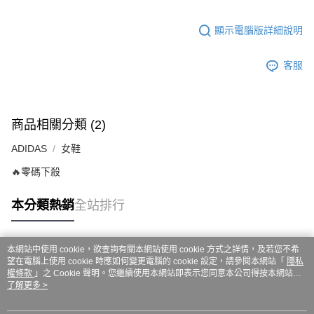
ATM／網路銀行／等多元方式進行付款，方視為交易完成。
7-11取貨付款
※ 請注意：結帳手續完成當下不需立刻繳費，但若您需要取消訂單，請聯絡
每筆NT$60，滿NT$999(含以上)免運費
購買商品的店家。未經商家同意取消之訂單仍視為有效，需透過AFTEE先享
顯示電腦版詳細說明
後付繳納相關費用。
付款後7-11取貨
※ 交易是否成功請以「AFTEE先享後付 」之結帳頁面顯示為準，若有關於
客服
是否繳費成功／繳費後需取消欲退款等相關疑問，請聯繫「AFTEE先享後付
每筆NT$60，滿NT$999(含以上)免運費
客戶支援中心」
https://netprotections.freshdesk.com/support/home
嘉里大榮宅配
【注意事項】
１．透過由恩沛科技股份有限公司提供之「AFTEE先享後付」服務完成之交
每筆NT$80，滿NT$999(含以上)免運費
商品相關分類 (2)
易，需依本服務之必要範圍內提供個人資料，並將交易相關給付款項請求債
權轉讓予恩沛科技股份有限公司。
ADIDAS
女鞋
２．關於個人資料處理事宜，請瀏覽以下網址：
https://aftee.tw/terms/#terms3
🔥零碼下殺
３．未成年的使用者請事先徵得法定代理人或監護人之同意方可使用
「AFTEE先享後付」，若未經同意申辦者引起之損失，本公司不負相關責
本分類熱銷
全站排行
任。
４．使用「AFTEE先享後付」時，將依據個別帳號之用戶狀況，依本公司即
時審查核予不同之上限額度；若仍有額度不足之情形，本公司將視審查結果
請求用戶進行身份認證。
本網站中使用 cookie，欲查詢有關本網站使用 cookie 方式之詳情，及若您不希
５．嚴禁一人註冊多個帳號或使用他人資訊註冊。若發現惡意使用之情形，
熱門標籤
望在電腦上使用 cookie 時應如何變更電腦的 cookie 設定，請參閱本網站「
隱私
恩沛科技股份有限公司將有權停止該用戶之使用額度並採取法律行動。
權條款
」之 Cookie 聲明。您繼續使用本網站即表示您同意本公司得按本網站使
用條款之 Cookie 聲明使用 cookie。
了解更多 >