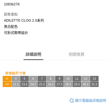
超商取貨付款
10836276
LINE Pay
銷售重點
Apple Pay
ADILETTE CLOG 2.0系列
黑白配色
街口支付
可拆式鞋帶設計
悠遊付
AFTEE先享後付
相關說明
詳細說明
相關推薦
【關於「AFTEE先享後付」】
ATM付款
AFTEE先享後付是「在收到商品之後才付款」的支付方式。 讓您購物簡單
便利好安心！
１．簡單：不需註冊會員、不需綁卡、不需儲值。
運送方式
２．便利：只要手機號碼，簡訊認證，即可結帳。
３．安心：先確認商品／服務後，再付款。
全家取貨付款
每筆NT$60，滿NT$999(含以上)免運費
【「AFTEE先享後付」結帳流程】
１．於結帳方式選擇「AFTEE先享後付」後，將跳轉至「AFTEE先享後付」
付款後全家取貨
結帳頁面，進行簡訊認證並確認金額後，即可完成結帳。
顯示電腦版詳細說明
２．訂單成立數日內，您將收到繳費通知簡訊。
每筆NT$60，滿NT$999(含以上)免運費
３．收到繳費通知簡訊後14天內，點擊此簡訊中的連結，可透過四大超商／