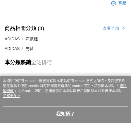
ATM／網路銀行／等多元方式進行付款，方視為交易完成。
客服
7-11取貨付款
※ 請注意：結帳手續完成當下不需立刻繳費，但若您需要取消訂單，請聯絡
每筆NT$60，滿NT$999(含以上)免運費
購買商品的店家。未經商家同意取消之訂單仍視為有效，需透過AFTEE先享
後付繳納相關費用。
付款後7-11取貨
※ 交易是否成功請以「AFTEE先享後付 」之結帳頁面顯示為準，若有關於
是否繳費成功／繳費後需取消欲退款等相關疑問，請聯繫「AFTEE先享後付
商品相關分類 (4)
查看全部
每筆NT$60，滿NT$999(含以上)免運費
客戶支援中心」
https://netprotections.freshdesk.com/support/home
ADIDAS
涼拖鞋
嘉里大榮宅配
【注意事項】
ADIDAS
男鞋
１．透過由恩沛科技股份有限公司提供之「AFTEE先享後付」服務完成之交
每筆NT$80，滿NT$999(含以上)免運費
易，需依本服務之必要範圍內提供個人資料，並將交易相關給付款項請求債
權轉讓予恩沛科技股份有限公司。
本分類熱銷
全站排行
２．關於個人資料處理事宜，請瀏覽以下網址：
https://aftee.tw/terms/#terms3
３．未成年的使用者請事先徵得法定代理人或監護人之同意方可使用
「AFTEE先享後付」，若未經同意申辦者引起之損失，本公司不負相關責
本網站中使用 cookie，欲查詢有關本網站使用 cookie 方式之詳情，及若您不希
熱門標籤
任。
望在電腦上使用 cookie 時應如何變更電腦的 cookie 設定，請參閱本網站「
隱私
４．使用「AFTEE先享後付」時，將依據個別帳號之用戶狀況，依本公司即
權條款
」之 Cookie 聲明。您繼續使用本網站即表示您同意本公司得按本網站使
用條款之 Cookie 聲明使用 cookie。
了解更多 >
時審查核予不同之上限額度；若仍有額度不足之情形，本公司將視審查結果
請求用戶進行身份認證。
５．嚴禁一人註冊多個帳號或使用他人資訊註冊。若發現惡意使用之情形，
恩沛科技股份有限公司將有權停止該用戶之使用額度並採取法律行動。
我知道了