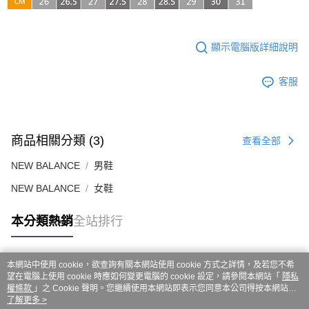
ATM／網路銀行／等多元方式進行付款，方視為交易完成。
7-11取貨付款
※ 請注意：結帳手續完成當下不需立刻繳費，但若您需要取消訂單，請聯絡
每筆NT$60，滿NT$999(含以上)免運費
購買商品的店家。未經商家同意取消之訂單仍視為有效，需透過AFTEE先享
後付繳納相關費用。
顯示電腦版詳細說明
付款後7-11取貨
※ 交易是否成功請以「AFTEE先享後付 」之結帳頁面顯示為準，若有關於
是否繳費成功／繳費後需取消欲退款等相關疑問，請聯繫「AFTEE先享後付
每筆NT$60，滿NT$999(含以上)免運費
客戶支援中心」
https://netprotections.freshdesk.com/support/home
客服
嘉里大榮宅配
【注意事項】
１．透過由恩沛科技股份有限公司提供之「AFTEE先享後付」服務完成之交
每筆NT$80，滿NT$999(含以上)免運費
易，需依本服務之必要範圍內提供個人資料，並將交易相關給付款項請求債
商品相關分類 (3)
權轉讓予恩沛科技股份有限公司。
查看全部
２．關於個人資料處理事宜，請瀏覽以下網址：
https://aftee.tw/terms/#terms3
NEW BALANCE
男鞋
３．未成年的使用者請事先徵得法定代理人或監護人之同意方可使用
NEW BALANCE
女鞋
「AFTEE先享後付」，若未經同意申辦者引起之損失，本公司不負相關責
任。
４．使用「AFTEE先享後付」時，將依據個別帳號之用戶狀況，依本公司即
本分類熱銷
全站排行
時審查核予不同之上限額度；若仍有額度不足之情形，本公司將視審查結果
請求用戶進行身份認證。
５．嚴禁一人註冊多個帳號或使用他人資訊註冊。若發現惡意使用之情形，
恩沛科技股份有限公司將有權停止該用戶之使用額度並採取法律行動。
本網站中使用 cookie，欲查詢有關本網站使用 cookie 方式之詳情，及若您不希
熱門標籤
望在電腦上使用 cookie 時應如何變更電腦的 cookie 設定，請參閱本網站「
隱私
權條款
」之 Cookie 聲明。您繼續使用本網站即表示您同意本公司得按本網站使
用條款之 Cookie 聲明使用 cookie。
了解更多 >