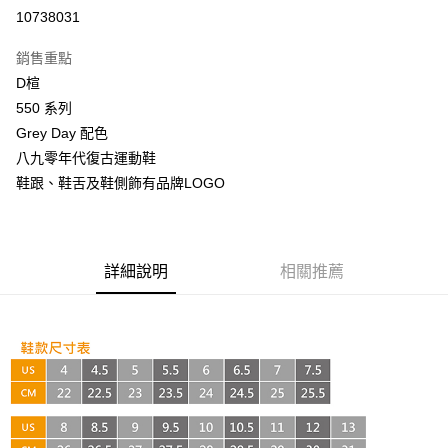
超商取貨付款
10738031
LINE Pay
銷售重點
Apple Pay
D楦
550 系列
街口支付
Grey Day 配色
悠遊付
八九零年代復古運動鞋
鞋跟、鞋舌及鞋側飾有品牌LOGO
AFTEE先享後付
相關說明
【關於「AFTEE先享後付」】
ATM付款
AFTEE先享後付是「在收到商品之後才付款」的支付方式。 讓您購物簡單
詳細說明
相關推薦
便利好安心！
１．簡單：不需註冊會員、不需綁卡、不需儲值。
運送方式
２．便利：只要手機號碼，簡訊認證，即可結帳。
３．安心：先確認商品／服務後，再付款。
全家取貨付款
每筆NT$60，滿NT$999(含以上)免運費
【「AFTEE先享後付」結帳流程】
１．於結帳方式選擇「AFTEE先享後付」後，將跳轉至「AFTEE先享後付」
付款後全家取貨
結帳頁面，進行簡訊認證並確認金額後，即可完成結帳。
２．訂單成立數日內，您將收到繳費通知簡訊。
每筆NT$60，滿NT$999(含以上)免運費
３．收到繳費通知簡訊後14天內，點擊此簡訊中的連結，可透過四大超商／