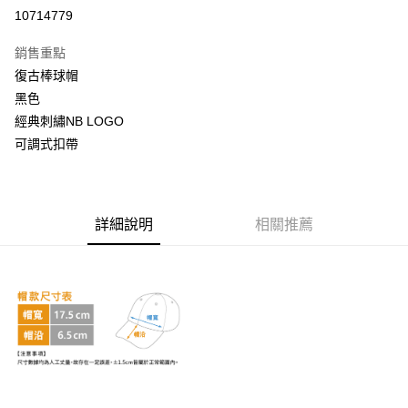
超商取貨付款
10714779
LINE Pay
銷售重點
Apple Pay
復古棒球帽
黑色
街口支付
經典刺繡NB LOGO
悠遊付
可調式扣帶
AFTEE先享後付
相關說明
【關於「AFTEE先享後付」】
詳細說明
相關推薦
ATM付款
AFTEE先享後付是「在收到商品之後才付款」的支付方式。 讓您購物簡單
便利好安心！
１．簡單：不需註冊會員、不需綁卡、不需儲值。
運送方式
２．便利：只要手機號碼，簡訊認證，即可結帳。
３．安心：先確認商品／服務後，再付款。
全家取貨付款
每筆NT$60，滿NT$999(含以上)免運費
【「AFTEE先享後付」結帳流程】
１．於結帳方式選擇「AFTEE先享後付」後，將跳轉至「AFTEE先享後付」
付款後全家取貨
結帳頁面，進行簡訊認證並確認金額後，即可完成結帳。
２．訂單成立數日內，您將收到繳費通知簡訊。
每筆NT$60，滿NT$999(含以上)免運費
３．收到繳費通知簡訊後14天內，點擊此簡訊中的連結，可透過四大超商／