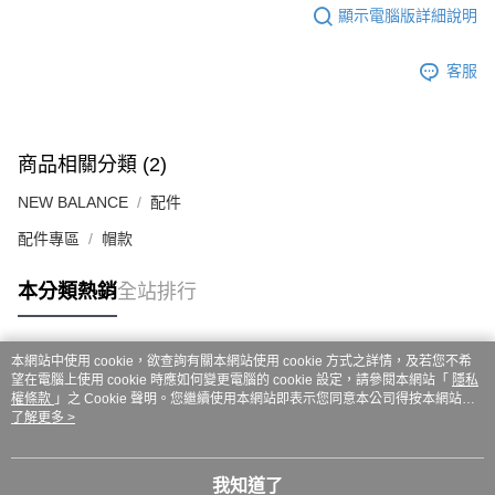
ATM／網路銀行／等多元方式進行付款，方視為交易完成。
7-11取貨付款
顯示電腦版詳細說明
※ 請注意：結帳手續完成當下不需立刻繳費，但若您需要取消訂單，請聯絡
每筆NT$60，滿NT$999(含以上)免運費
購買商品的店家。未經商家同意取消之訂單仍視為有效，需透過AFTEE先享
後付繳納相關費用。
客服
付款後7-11取貨
※ 交易是否成功請以「AFTEE先享後付 」之結帳頁面顯示為準，若有關於
是否繳費成功／繳費後需取消欲退款等相關疑問，請聯繫「AFTEE先享後付
每筆NT$60，滿NT$999(含以上)免運費
客戶支援中心」
https://netprotections.freshdesk.com/support/home
嘉里大榮宅配
商品相關分類 (2)
【注意事項】
１．透過由恩沛科技股份有限公司提供之「AFTEE先享後付」服務完成之交
每筆NT$80，滿NT$999(含以上)免運費
NEW BALANCE
配件
易，需依本服務之必要範圍內提供個人資料，並將交易相關給付款項請求債
權轉讓予恩沛科技股份有限公司。
配件專區
帽款
２．關於個人資料處理事宜，請瀏覽以下網址：
https://aftee.tw/terms/#terms3
３．未成年的使用者請事先徵得法定代理人或監護人之同意方可使用
本分類熱銷
全站排行
「AFTEE先享後付」，若未經同意申辦者引起之損失，本公司不負相關責
任。
４．使用「AFTEE先享後付」時，將依據個別帳號之用戶狀況，依本公司即
本網站中使用 cookie，欲查詢有關本網站使用 cookie 方式之詳情，及若您不希
時審查核予不同之上限額度；若仍有額度不足之情形，本公司將視審查結果
熱門標籤
望在電腦上使用 cookie 時應如何變更電腦的 cookie 設定，請參閱本網站「
隱私
請求用戶進行身份認證。
權條款
」之 Cookie 聲明。您繼續使用本網站即表示您同意本公司得按本網站使
５．嚴禁一人註冊多個帳號或使用他人資訊註冊。若發現惡意使用之情形，
用條款之 Cookie 聲明使用 cookie。
了解更多 >
恩沛科技股份有限公司將有權停止該用戶之使用額度並採取法律行動。
我知道了