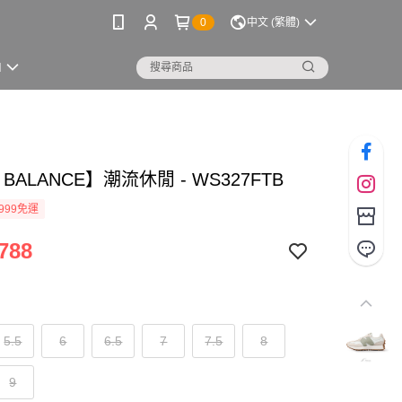
0
中文 (繁體)
M
 BALANCE】潮流休閒 - WS327FTB
999免運
788
5.5
6
6.5
7
7.5
8
9