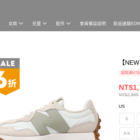
女款
兒童
配件
會員權益說明
新品速報ED
【NEW
超取滿NT$
NT$1,
NT$2,980
US
5
8.5