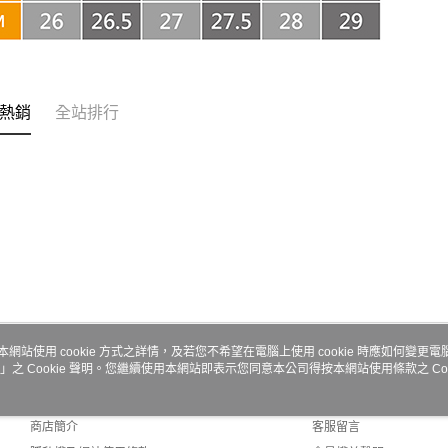
【注意事
嘉里大榮
１．透過由
交易，需
每筆NT$8
求債權轉
２．關於
https://aft
３．未成
熱銷
全站排行
「AFTE
任。
４．使用「
即時審查
結果請求
５．嚴禁
形，恩沛
動。
本網站使用 cookie 方式之詳情，及若您不希望在電腦上使用 cookie 時應如何變更電腦的
」之 Cookie 聲明。您繼續使用本網站即表示您同意本公司得按本網站使用條款之 Coo
關於我們
客服資訊
品牌故事
購物說明
商店簡介
客服留言