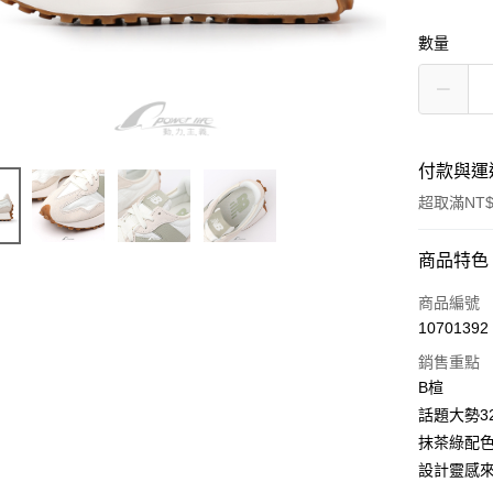
數量
付款與運
超取滿NT$
付款方式
商品特色
信用卡一
商品編號
10701392
超商取貨
銷售重點
LINE Pay
B楦
話題大勢3
Apple Pay
抹茶綠配
街口支付
設計靈感來