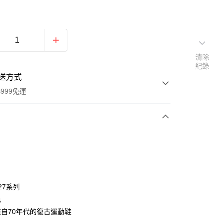
清除
紀錄
送方式
999免運
次付款
付款
27系列
色
自70年代的復古運動鞋