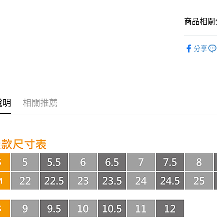
悠遊付
商品相關分
AFTEE先
相關說明
NEW BAL
【關於「A
分享
ATM付款
AFTEE
📣話題鞋
便利好安
１．簡單
２．便利
運送方式
３．安心
全家取貨
說明
相關推薦
【「AFT
每筆NT$6
１．於結帳
付」結帳
付款後全
２．訂單
３．收到繳
每筆NT$6
／ATM／
※ 請注意
7-11取貨
絡購買商品
先享後付
每筆NT$6
※ 交易是
是否繳費成
付款後7-1
付客戶支
每筆NT$6