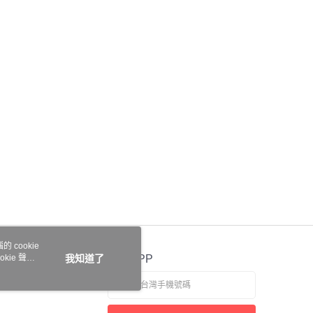
項】
宅配
恩沛科技股份有限公司提供之「AFTEE先享後付」服務完成之
依本服務之必要範圍內提供個人資料，並將交易相關給付款項請
0，滿NT$999(含以上)免運費
讓予恩沛科技股份有限公司。
個人資料處理事宜，請瀏覽以下網址：
ee.tw/terms/#terms3
年的使用者請事先徵得法定代理人或監護人之同意方可使用
E先享後付」，若未經同意申辦者引起之損失，本公司不負相關責
AFTEE先享後付」時，將依據個別帳號之用戶狀況，依本公司
核予不同之上限額度；若仍有額度不足之情形，本公司將視審查
用戶進行身份認證。
一人註冊多個帳號或使用他人資訊註冊。若發現惡意使用之情
科技股份有限公司將有權停止該用戶之使用額度並採取法律行
 cookie
kie 聲明
我知道了
官方APP