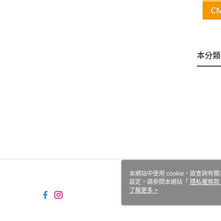
本分類
本網站中使用 cookie，欲查詢有關
設定，請參閱本網站「
隱私權條款
使用 cookie。
了解更多 >