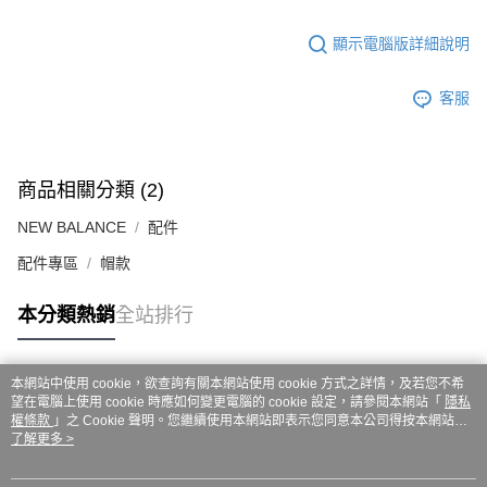
每筆NT$60，滿NT$999(含以上)免運費
３．收到繳費通知簡訊後14天內，點擊此簡訊中的連結，可透過四大超商／
ATM／網路銀行／等多元方式進行付款，方視為交易完成。
7-11取貨付款
顯示電腦版詳細說明
※ 請注意：結帳手續完成當下不需立刻繳費，但若您需要取消訂單，請聯絡
每筆NT$60，滿NT$999(含以上)免運費
購買商品的店家。未經商家同意取消之訂單仍視為有效，需透過AFTEE先享
後付繳納相關費用。
客服
付款後7-11取貨
※ 交易是否成功請以「AFTEE先享後付 」之結帳頁面顯示為準，若有關於
是否繳費成功／繳費後需取消欲退款等相關疑問，請聯繫「AFTEE先享後付
每筆NT$60，滿NT$999(含以上)免運費
客戶支援中心」
https://netprotections.freshdesk.com/support/home
嘉里大榮宅配
商品相關分類 (2)
【注意事項】
１．透過由恩沛科技股份有限公司提供之「AFTEE先享後付」服務完成之交
每筆NT$80，滿NT$999(含以上)免運費
NEW BALANCE
配件
易，需依本服務之必要範圍內提供個人資料，並將交易相關給付款項請求債
權轉讓予恩沛科技股份有限公司。
配件專區
帽款
２．關於個人資料處理事宜，請瀏覽以下網址：
https://aftee.tw/terms/#terms3
３．未成年的使用者請事先徵得法定代理人或監護人之同意方可使用
本分類熱銷
全站排行
「AFTEE先享後付」，若未經同意申辦者引起之損失，本公司不負相關責
任。
４．使用「AFTEE先享後付」時，將依據個別帳號之用戶狀況，依本公司即
本網站中使用 cookie，欲查詢有關本網站使用 cookie 方式之詳情，及若您不希
時審查核予不同之上限額度；若仍有額度不足之情形，本公司將視審查結果
熱門標籤
望在電腦上使用 cookie 時應如何變更電腦的 cookie 設定，請參閱本網站「
隱私
請求用戶進行身份認證。
權條款
」之 Cookie 聲明。您繼續使用本網站即表示您同意本公司得按本網站使
５．嚴禁一人註冊多個帳號或使用他人資訊註冊。若發現惡意使用之情形，
用條款之 Cookie 聲明使用 cookie。
了解更多 >
恩沛科技股份有限公司將有權停止該用戶之使用額度並採取法律行動。