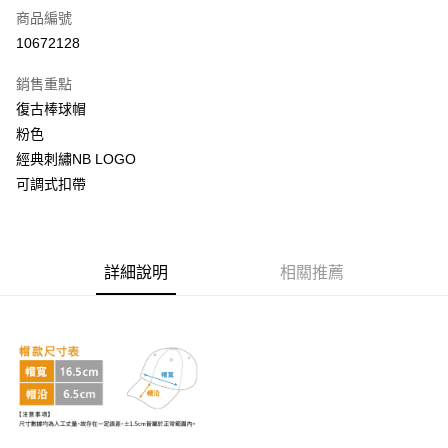
商品編號
超商取貨付款
10672128
LINE Pay
銷售重點
Apple Pay
復古棒球帽
粉色
街口支付
經典刺繡NB LOGO
悠遊付
可調式扣帶
AFTEE先享後付
相關說明
【關於「AFTEE先享後付」】
詳細說明
相關推薦
ATM付款
AFTEE先享後付是「在收到商品之後才付款」的支付方式。 讓您購物簡單
便利好安心！
１．簡單：不需註冊會員、不需綁卡、不需儲值。
運送方式
２．便利：只要手機號碼，簡訊認證，即可結帳。
３．安心：先確認商品／服務後，再付款。
全家取貨付款
每筆NT$60，滿NT$999(含以上)免運費
【「AFTEE先享後付」結帳流程】
１．於結帳方式選擇「AFTEE先享後付」後，將跳轉至「AFTEE先享後付」
付款後全家取貨
結帳頁面，進行簡訊認證並確認金額後，即可完成結帳。
２．訂單成立數日內，您將收到繳費通知簡訊。