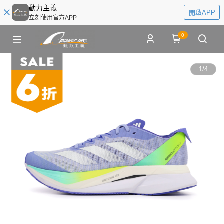
動力主義
開啟APP
立刻使用官方APP
0
1
/
4