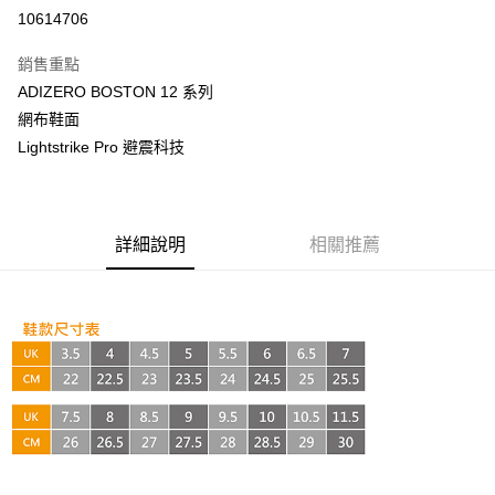
超商取貨付款
10614706
LINE Pay
銷售重點
Apple Pay
ADIZERO BOSTON 12 系列
網布鞋面
街口支付
Lightstrike Pro 避震科技
悠遊付
AFTEE先享後付
相關說明
詳細說明
相關推薦
【關於「AFTEE先享後付」】
ATM付款
AFTEE先享後付是「在收到商品之後才付款」的支付方式。 讓您購物簡單
便利好安心！
１．簡單：不需註冊會員、不需綁卡、不需儲值。
運送方式
２．便利：只要手機號碼，簡訊認證，即可結帳。
３．安心：先確認商品／服務後，再付款。
全家取貨付款
每筆NT$60，滿NT$999(含以上)免運費
【「AFTEE先享後付」結帳流程】
１．於結帳方式選擇「AFTEE先享後付」後，將跳轉至「AFTEE先享後付」
付款後全家取貨
結帳頁面，進行簡訊認證並確認金額後，即可完成結帳。
２．訂單成立數日內，您將收到繳費通知簡訊。
每筆NT$60，滿NT$999(含以上)免運費
３．收到繳費通知簡訊後14天內，點擊此簡訊中的連結，可透過四大超商／