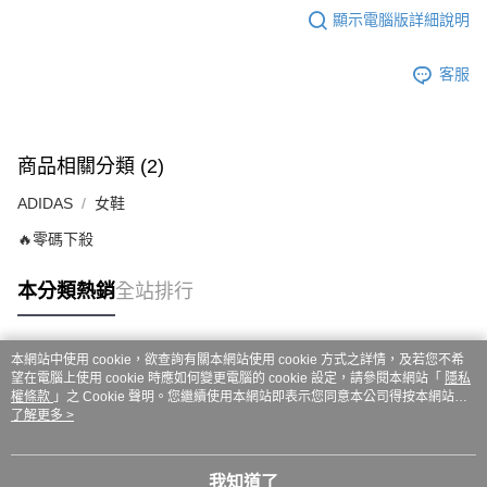
ATM／網路銀行／等多元方式進行付款，方視為交易完成。
7-11取貨付款
顯示電腦版詳細說明
※ 請注意：結帳手續完成當下不需立刻繳費，但若您需要取消訂單，請聯絡
每筆NT$60，滿NT$999(含以上)免運費
購買商品的店家。未經商家同意取消之訂單仍視為有效，需透過AFTEE先享
後付繳納相關費用。
客服
付款後7-11取貨
※ 交易是否成功請以「AFTEE先享後付 」之結帳頁面顯示為準，若有關於
是否繳費成功／繳費後需取消欲退款等相關疑問，請聯繫「AFTEE先享後付
每筆NT$60，滿NT$999(含以上)免運費
客戶支援中心」
https://netprotections.freshdesk.com/support/home
嘉里大榮宅配
【注意事項】
商品相關分類 (2)
１．透過由恩沛科技股份有限公司提供之「AFTEE先享後付」服務完成之交
每筆NT$80，滿NT$999(含以上)免運費
易，需依本服務之必要範圍內提供個人資料，並將交易相關給付款項請求債
ADIDAS
女鞋
權轉讓予恩沛科技股份有限公司。
🔥零碼下殺
２．關於個人資料處理事宜，請瀏覽以下網址：
https://aftee.tw/terms/#terms3
３．未成年的使用者請事先徵得法定代理人或監護人之同意方可使用
本分類熱銷
全站排行
「AFTEE先享後付」，若未經同意申辦者引起之損失，本公司不負相關責
任。
４．使用「AFTEE先享後付」時，將依據個別帳號之用戶狀況，依本公司即
時審查核予不同之上限額度；若仍有額度不足之情形，本公司將視審查結果
本網站中使用 cookie，欲查詢有關本網站使用 cookie 方式之詳情，及若您不希
熱門標籤
請求用戶進行身份認證。
望在電腦上使用 cookie 時應如何變更電腦的 cookie 設定，請參閱本網站「
隱私
５．嚴禁一人註冊多個帳號或使用他人資訊註冊。若發現惡意使用之情形，
權條款
」之 Cookie 聲明。您繼續使用本網站即表示您同意本公司得按本網站使
用條款之 Cookie 聲明使用 cookie。
了解更多 >
恩沛科技股份有限公司將有權停止該用戶之使用額度並採取法律行動。
我知道了