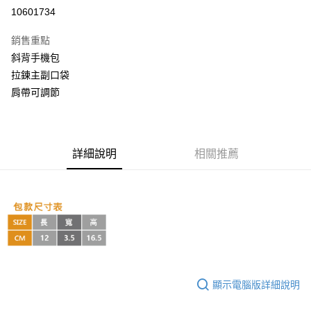
超商取貨付款
10601734
LINE Pay
銷售重點
Apple Pay
斜背手機包
拉鍊主副口袋
街口支付
肩帶可調節
悠遊付
AFTEE先享後付
相關說明
詳細說明
相關推薦
【關於「AFTEE先享後付」】
ATM付款
AFTEE先享後付是「在收到商品之後才付款」的支付方式。 讓您購物簡單
便利好安心！
１．簡單：不需註冊會員、不需綁卡、不需儲值。
運送方式
２．便利：只要手機號碼，簡訊認證，即可結帳。
３．安心：先確認商品／服務後，再付款。
全家取貨付款
每筆NT$60，滿NT$999(含以上)免運費
【「AFTEE先享後付」結帳流程】
１．於結帳方式選擇「AFTEE先享後付」後，將跳轉至「AFTEE先享後付」
付款後全家取貨
結帳頁面，進行簡訊認證並確認金額後，即可完成結帳。
顯示電腦版詳細說明
２．訂單成立數日內，您將收到繳費通知簡訊。
每筆NT$60，滿NT$999(含以上)免運費
３．收到繳費通知簡訊後14天內，點擊此簡訊中的連結，可透過四大超商／