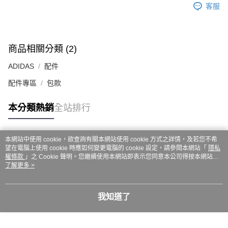
ATM／網路銀行／等多元方式進行付款，方視為交易完成。
客服
7-11取貨付款
※ 請注意：結帳手續完成當下不需立刻繳費，但若您需要取消訂單，請聯絡
每筆NT$60，滿NT$999(含以上)免運費
購買商品的店家。未經商家同意取消之訂單仍視為有效，需透過AFTEE先享
後付繳納相關費用。
付款後7-11取貨
※ 交易是否成功請以「AFTEE先享後付 」之結帳頁面顯示為準，若有關於
商品相關分類 (2)
是否繳費成功／繳費後需取消欲退款等相關疑問，請聯繫「AFTEE先享後付
每筆NT$60，滿NT$999(含以上)免運費
客戶支援中心」
https://netprotections.freshdesk.com/support/home
ADIDAS
配件
嘉里大榮宅配
【注意事項】
配件專區
包款
１．透過由恩沛科技股份有限公司提供之「AFTEE先享後付」服務完成之交
每筆NT$80，滿NT$999(含以上)免運費
易，需依本服務之必要範圍內提供個人資料，並將交易相關給付款項請求債
權轉讓予恩沛科技股份有限公司。
本分類熱銷
全站排行
２．關於個人資料處理事宜，請瀏覽以下網址：
https://aftee.tw/terms/#terms3
３．未成年的使用者請事先徵得法定代理人或監護人之同意方可使用
本網站中使用 cookie，欲查詢有關本網站使用 cookie 方式之詳情，及若您不希
「AFTEE先享後付」，若未經同意申辦者引起之損失，本公司不負相關責
熱門標籤
望在電腦上使用 cookie 時應如何變更電腦的 cookie 設定，請參閱本網站「
隱私
任。
權條款
」之 Cookie 聲明。您繼續使用本網站即表示您同意本公司得按本網站使
４．使用「AFTEE先享後付」時，將依據個別帳號之用戶狀況，依本公司即
用條款之 Cookie 聲明使用 cookie。
了解更多 >
時審查核予不同之上限額度；若仍有額度不足之情形，本公司將視審查結果
請求用戶進行身份認證。
５．嚴禁一人註冊多個帳號或使用他人資訊註冊。若發現惡意使用之情形，
恩沛科技股份有限公司將有權停止該用戶之使用額度並採取法律行動。
我知道了