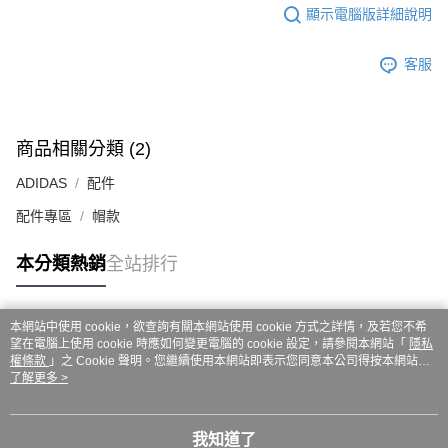
ATM／網路銀行／等多元方式進行付款，方視為交易完成。
7-11取貨付款
顯示電腦版詳細說明
※ 請注意：結帳手續完成當下不需立刻繳費，但若您需要取消訂單，請聯絡
每筆NT$60，滿NT$999(含以上)免運費
購買商品的店家。未經商家同意取消之訂單仍視為有效，需透過AFTEE先享
後付繳納相關費用。
客服
付款後7-11取貨
※ 交易是否成功請以「AFTEE先享後付 」之結帳頁面顯示為準，若有關於
是否繳費成功／繳費後需取消欲退款等相關疑問，請聯繫「AFTEE先享後付
每筆NT$60，滿NT$999(含以上)免運費
客戶支援中心」
https://netprotections.freshdesk.com/support/home
嘉里大榮宅配
商品相關分類 (2)
【注意事項】
１．透過由恩沛科技股份有限公司提供之「AFTEE先享後付」服務完成之交
每筆NT$80，滿NT$999(含以上)免運費
ADIDAS
配件
易，需依本服務之必要範圍內提供個人資料，並將交易相關給付款項請求債
權轉讓予恩沛科技股份有限公司。
配件專區
帽款
２．關於個人資料處理事宜，請瀏覽以下網址：
https://aftee.tw/terms/#terms3
３．未成年的使用者請事先徵得法定代理人或監護人之同意方可使用
本分類熱銷
全站排行
「AFTEE先享後付」，若未經同意申辦者引起之損失，本公司不負相關責
任。
４．使用「AFTEE先享後付」時，將依據個別帳號之用戶狀況，依本公司即
本網站中使用 cookie，欲查詢有關本網站使用 cookie 方式之詳情，及若您不希
時審查核予不同之上限額度；若仍有額度不足之情形，本公司將視審查結果
熱門標籤
望在電腦上使用 cookie 時應如何變更電腦的 cookie 設定，請參閱本網站「
隱私
請求用戶進行身份認證。
權條款
」之 Cookie 聲明。您繼續使用本網站即表示您同意本公司得按本網站使
５．嚴禁一人註冊多個帳號或使用他人資訊註冊。若發現惡意使用之情形，
用條款之 Cookie 聲明使用 cookie。
了解更多 >
恩沛科技股份有限公司將有權停止該用戶之使用額度並採取法律行動。
我知道了