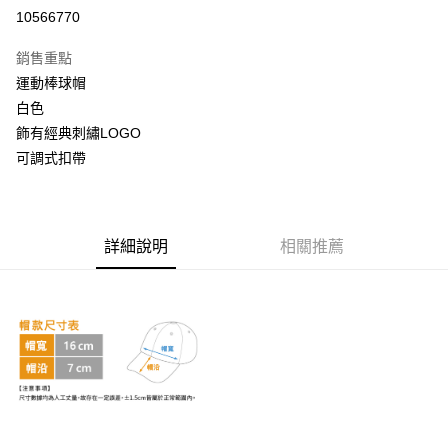
超商取貨付款
10566770
LINE Pay
銷售重點
Apple Pay
運動棒球帽
白色
街口支付
飾有經典刺繡LOGO
悠遊付
可調式扣帶
AFTEE先享後付
相關說明
【關於「AFTEE先享後付」】
詳細說明
相關推薦
ATM付款
AFTEE先享後付是「在收到商品之後才付款」的支付方式。 讓您購物簡單
便利好安心！
１．簡單：不需註冊會員、不需綁卡、不需儲值。
運送方式
２．便利：只要手機號碼，簡訊認證，即可結帳。
３．安心：先確認商品／服務後，再付款。
全家取貨付款
每筆NT$60，滿NT$999(含以上)免運費
【「AFTEE先享後付」結帳流程】
１．於結帳方式選擇「AFTEE先享後付」後，將跳轉至「AFTEE先享後付」
付款後全家取貨
結帳頁面，進行簡訊認證並確認金額後，即可完成結帳。
２．訂單成立數日內，您將收到繳費通知簡訊。
每筆NT$60，滿NT$999(含以上)免運費
３．收到繳費通知簡訊後14天內，點擊此簡訊中的連結，可透過四大超商／