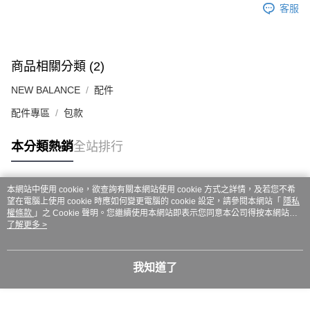
ATM／網路銀行／等多元方式進行付款，方視為交易完成。
客服
7-11取貨付款
※ 請注意：結帳手續完成當下不需立刻繳費，但若您需要取消訂單，請聯絡
每筆NT$60，滿NT$999(含以上)免運費
購買商品的店家。未經商家同意取消之訂單仍視為有效，需透過AFTEE先享
後付繳納相關費用。
付款後7-11取貨
※ 交易是否成功請以「AFTEE先享後付 」之結帳頁面顯示為準，若有關於
商品相關分類 (2)
是否繳費成功／繳費後需取消欲退款等相關疑問，請聯繫「AFTEE先享後付
每筆NT$60，滿NT$999(含以上)免運費
客戶支援中心」
https://netprotections.freshdesk.com/support/home
NEW BALANCE
配件
嘉里大榮宅配
【注意事項】
配件專區
包款
１．透過由恩沛科技股份有限公司提供之「AFTEE先享後付」服務完成之交
每筆NT$80，滿NT$999(含以上)免運費
易，需依本服務之必要範圍內提供個人資料，並將交易相關給付款項請求債
權轉讓予恩沛科技股份有限公司。
本分類熱銷
全站排行
２．關於個人資料處理事宜，請瀏覽以下網址：
https://aftee.tw/terms/#terms3
３．未成年的使用者請事先徵得法定代理人或監護人之同意方可使用
本網站中使用 cookie，欲查詢有關本網站使用 cookie 方式之詳情，及若您不希
「AFTEE先享後付」，若未經同意申辦者引起之損失，本公司不負相關責
熱門標籤
望在電腦上使用 cookie 時應如何變更電腦的 cookie 設定，請參閱本網站「
隱私
任。
權條款
」之 Cookie 聲明。您繼續使用本網站即表示您同意本公司得按本網站使
４．使用「AFTEE先享後付」時，將依據個別帳號之用戶狀況，依本公司即
用條款之 Cookie 聲明使用 cookie。
了解更多 >
時審查核予不同之上限額度；若仍有額度不足之情形，本公司將視審查結果
請求用戶進行身份認證。
５．嚴禁一人註冊多個帳號或使用他人資訊註冊。若發現惡意使用之情形，
恩沛科技股份有限公司將有權停止該用戶之使用額度並採取法律行動。
我知道了