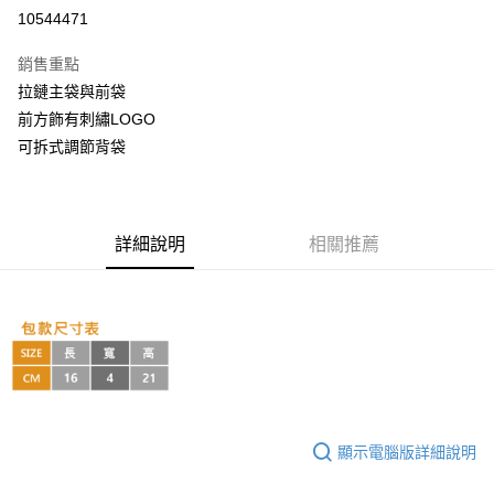
超商取貨付款
10544471
LINE Pay
銷售重點
Apple Pay
拉鏈主袋與前袋
前方飾有刺繡LOGO
街口支付
可拆式調節背袋
悠遊付
AFTEE先享後付
相關說明
詳細說明
相關推薦
【關於「AFTEE先享後付」】
ATM付款
AFTEE先享後付是「在收到商品之後才付款」的支付方式。 讓您購物簡單
便利好安心！
１．簡單：不需註冊會員、不需綁卡、不需儲值。
運送方式
２．便利：只要手機號碼，簡訊認證，即可結帳。
３．安心：先確認商品／服務後，再付款。
全家取貨付款
每筆NT$60，滿NT$999(含以上)免運費
【「AFTEE先享後付」結帳流程】
１．於結帳方式選擇「AFTEE先享後付」後，將跳轉至「AFTEE先享後付」
付款後全家取貨
結帳頁面，進行簡訊認證並確認金額後，即可完成結帳。
顯示電腦版詳細說明
２．訂單成立數日內，您將收到繳費通知簡訊。
每筆NT$60，滿NT$999(含以上)免運費
３．收到繳費通知簡訊後14天內，點擊此簡訊中的連結，可透過四大超商／