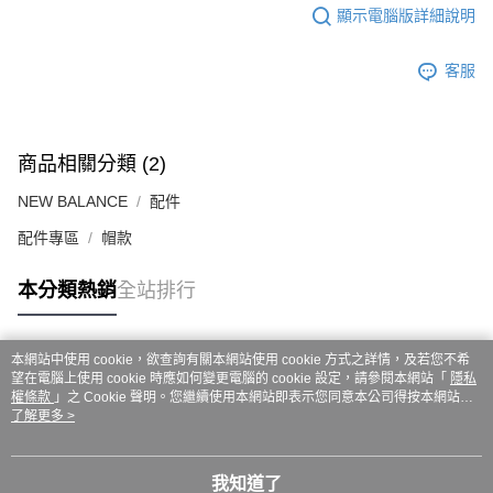
ATM／網路銀行／等多元方式進行付款，方視為交易完成。
7-11取貨付款
顯示電腦版詳細說明
※ 請注意：結帳手續完成當下不需立刻繳費，但若您需要取消訂單，請聯絡
每筆NT$60，滿NT$999(含以上)免運費
購買商品的店家。未經商家同意取消之訂單仍視為有效，需透過AFTEE先享
後付繳納相關費用。
客服
付款後7-11取貨
※ 交易是否成功請以「AFTEE先享後付 」之結帳頁面顯示為準，若有關於
是否繳費成功／繳費後需取消欲退款等相關疑問，請聯繫「AFTEE先享後付
每筆NT$60，滿NT$999(含以上)免運費
客戶支援中心」
https://netprotections.freshdesk.com/support/home
嘉里大榮宅配
商品相關分類 (2)
【注意事項】
１．透過由恩沛科技股份有限公司提供之「AFTEE先享後付」服務完成之交
每筆NT$80，滿NT$999(含以上)免運費
NEW BALANCE
配件
易，需依本服務之必要範圍內提供個人資料，並將交易相關給付款項請求債
權轉讓予恩沛科技股份有限公司。
配件專區
帽款
２．關於個人資料處理事宜，請瀏覽以下網址：
https://aftee.tw/terms/#terms3
３．未成年的使用者請事先徵得法定代理人或監護人之同意方可使用
本分類熱銷
全站排行
「AFTEE先享後付」，若未經同意申辦者引起之損失，本公司不負相關責
任。
４．使用「AFTEE先享後付」時，將依據個別帳號之用戶狀況，依本公司即
本網站中使用 cookie，欲查詢有關本網站使用 cookie 方式之詳情，及若您不希
時審查核予不同之上限額度；若仍有額度不足之情形，本公司將視審查結果
熱門標籤
望在電腦上使用 cookie 時應如何變更電腦的 cookie 設定，請參閱本網站「
隱私
請求用戶進行身份認證。
權條款
」之 Cookie 聲明。您繼續使用本網站即表示您同意本公司得按本網站使
５．嚴禁一人註冊多個帳號或使用他人資訊註冊。若發現惡意使用之情形，
用條款之 Cookie 聲明使用 cookie。
了解更多 >
恩沛科技股份有限公司將有權停止該用戶之使用額度並採取法律行動。
我知道了