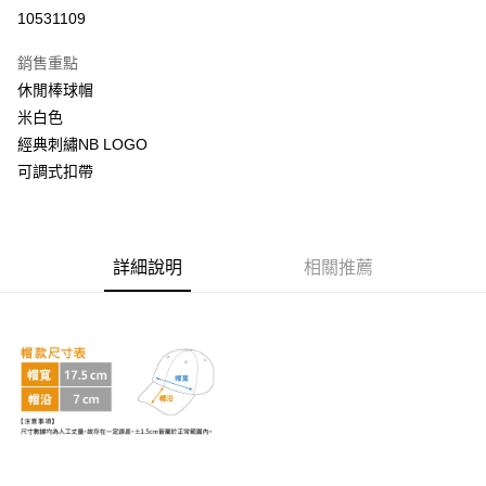
超商取貨付款
10531109
LINE Pay
銷售重點
Apple Pay
休閒棒球帽
米白色
街口支付
經典刺繡NB LOGO
悠遊付
可調式扣帶
AFTEE先享後付
相關說明
【關於「AFTEE先享後付」】
詳細說明
相關推薦
ATM付款
AFTEE先享後付是「在收到商品之後才付款」的支付方式。 讓您購物簡單
便利好安心！
１．簡單：不需註冊會員、不需綁卡、不需儲值。
運送方式
２．便利：只要手機號碼，簡訊認證，即可結帳。
３．安心：先確認商品／服務後，再付款。
全家取貨付款
每筆NT$60，滿NT$999(含以上)免運費
【「AFTEE先享後付」結帳流程】
１．於結帳方式選擇「AFTEE先享後付」後，將跳轉至「AFTEE先享後付」
付款後全家取貨
結帳頁面，進行簡訊認證並確認金額後，即可完成結帳。
２．訂單成立數日內，您將收到繳費通知簡訊。
每筆NT$60，滿NT$999(含以上)免運費
３．收到繳費通知簡訊後14天內，點擊此簡訊中的連結，可透過四大超商／