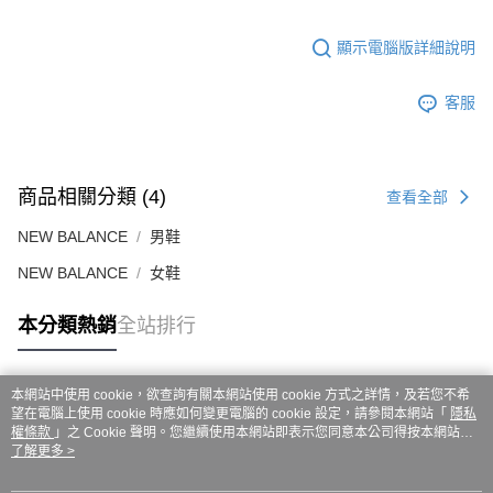
ATM／網路銀行／等多元方式進行付款，方視為交易完成。
7-11取貨付款
※ 請注意：結帳手續完成當下不需立刻繳費，但若您需要取消訂單，請聯絡
每筆NT$60，滿NT$999(含以上)免運費
購買商品的店家。未經商家同意取消之訂單仍視為有效，需透過AFTEE先享
顯示電腦版詳細說明
後付繳納相關費用。
付款後7-11取貨
※ 交易是否成功請以「AFTEE先享後付 」之結帳頁面顯示為準，若有關於
客服
是否繳費成功／繳費後需取消欲退款等相關疑問，請聯繫「AFTEE先享後付
每筆NT$60，滿NT$999(含以上)免運費
客戶支援中心」
https://netprotections.freshdesk.com/support/home
嘉里大榮宅配
【注意事項】
１．透過由恩沛科技股份有限公司提供之「AFTEE先享後付」服務完成之交
每筆NT$80，滿NT$999(含以上)免運費
商品相關分類 (4)
查看全部
易，需依本服務之必要範圍內提供個人資料，並將交易相關給付款項請求債
權轉讓予恩沛科技股份有限公司。
NEW BALANCE
男鞋
２．關於個人資料處理事宜，請瀏覽以下網址：
https://aftee.tw/terms/#terms3
NEW BALANCE
女鞋
３．未成年的使用者請事先徵得法定代理人或監護人之同意方可使用
「AFTEE先享後付」，若未經同意申辦者引起之損失，本公司不負相關責
任。
本分類熱銷
全站排行
４．使用「AFTEE先享後付」時，將依據個別帳號之用戶狀況，依本公司即
時審查核予不同之上限額度；若仍有額度不足之情形，本公司將視審查結果
請求用戶進行身份認證。
本網站中使用 cookie，欲查詢有關本網站使用 cookie 方式之詳情，及若您不希
５．嚴禁一人註冊多個帳號或使用他人資訊註冊。若發現惡意使用之情形，
熱門標籤
望在電腦上使用 cookie 時應如何變更電腦的 cookie 設定，請參閱本網站「
隱私
恩沛科技股份有限公司將有權停止該用戶之使用額度並採取法律行動。
權條款
」之 Cookie 聲明。您繼續使用本網站即表示您同意本公司得按本網站使
用條款之 Cookie 聲明使用 cookie。
了解更多 >