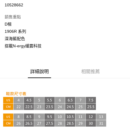
超商取貨付款
10528662
LINE Pay
銷售重點
Apple Pay
D楦
1906R 系列
街口支付
深海藍配色
悠遊付
搭載N-ergy緩震科技
AFTEE先享後付
相關說明
【關於「AFTEE先享後付」】
詳細說明
相關推薦
ATM付款
AFTEE先享後付是「在收到商品之後才付款」的支付方式。 讓您購物簡單
便利好安心！
１．簡單：不需註冊會員、不需綁卡、不需儲值。
運送方式
２．便利：只要手機號碼，簡訊認證，即可結帳。
３．安心：先確認商品／服務後，再付款。
全家取貨付款
每筆NT$60，滿NT$999(含以上)免運費
【「AFTEE先享後付」結帳流程】
１．於結帳方式選擇「AFTEE先享後付」後，將跳轉至「AFTEE先享後付」
付款後全家取貨
結帳頁面，進行簡訊認證並確認金額後，即可完成結帳。
２．訂單成立數日內，您將收到繳費通知簡訊。
每筆NT$60，滿NT$999(含以上)免運費
３．收到繳費通知簡訊後14天內，點擊此簡訊中的連結，可透過四大超商／