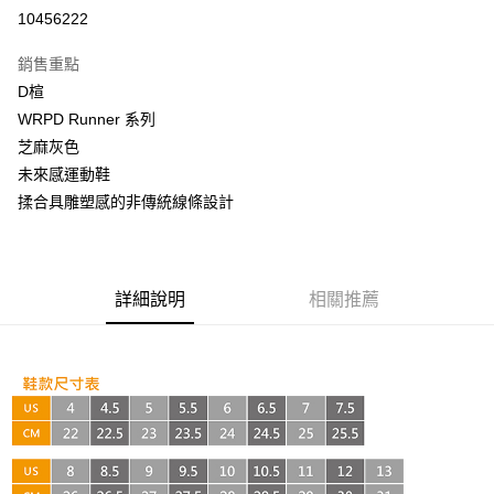
超商取貨付款
10456222
LINE Pay
銷售重點
Apple Pay
D楦
WRPD Runner 系列
街口支付
芝麻灰色
悠遊付
未來感運動鞋
揉合具雕塑感的非傳統線條設計
AFTEE先享後付
相關說明
【關於「AFTEE先享後付」】
ATM付款
AFTEE先享後付是「在收到商品之後才付款」的支付方式。 讓您購物簡單
詳細說明
相關推薦
便利好安心！
１．簡單：不需註冊會員、不需綁卡、不需儲值。
運送方式
２．便利：只要手機號碼，簡訊認證，即可結帳。
３．安心：先確認商品／服務後，再付款。
全家取貨付款
每筆NT$60，滿NT$999(含以上)免運費
【「AFTEE先享後付」結帳流程】
１．於結帳方式選擇「AFTEE先享後付」後，將跳轉至「AFTEE先享後付」
付款後全家取貨
結帳頁面，進行簡訊認證並確認金額後，即可完成結帳。
２．訂單成立數日內，您將收到繳費通知簡訊。
每筆NT$60，滿NT$999(含以上)免運費
３．收到繳費通知簡訊後14天內，點擊此簡訊中的連結，可透過四大超商／