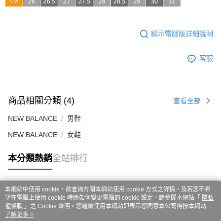
ATM／網路銀行／等多元方式進行付款，方視為交易完成。
7-11取貨付款
※ 請注意：結帳手續完成當下不需立刻繳費，但若您需要取消訂單，請聯絡
每筆NT$60，滿NT$999(含以上)免運費
購買商品的店家。未經商家同意取消之訂單仍視為有效，需透過AFTEE先享
後付繳納相關費用。
顯示電腦版詳細說明
付款後7-11取貨
※ 交易是否成功請以「AFTEE先享後付 」之結帳頁面顯示為準，若有關於
是否繳費成功／繳費後需取消欲退款等相關疑問，請聯繫「AFTEE先享後付
每筆NT$60，滿NT$999(含以上)免運費
客戶支援中心」
https://netprotections.freshdesk.com/support/home
客服
嘉里大榮宅配
【注意事項】
１．透過由恩沛科技股份有限公司提供之「AFTEE先享後付」服務完成之交
每筆NT$80，滿NT$999(含以上)免運費
易，需依本服務之必要範圍內提供個人資料，並將交易相關給付款項請求債
商品相關分類 (4)
權轉讓予恩沛科技股份有限公司。
查看全部
２．關於個人資料處理事宜，請瀏覽以下網址：
https://aftee.tw/terms/#terms3
NEW BALANCE
男鞋
３．未成年的使用者請事先徵得法定代理人或監護人之同意方可使用
NEW BALANCE
女鞋
「AFTEE先享後付」，若未經同意申辦者引起之損失，本公司不負相關責
任。
４．使用「AFTEE先享後付」時，將依據個別帳號之用戶狀況，依本公司即
本分類熱銷
全站排行
時審查核予不同之上限額度；若仍有額度不足之情形，本公司將視審查結果
請求用戶進行身份認證。
５．嚴禁一人註冊多個帳號或使用他人資訊註冊。若發現惡意使用之情形，
恩沛科技股份有限公司將有權停止該用戶之使用額度並採取法律行動。
本網站中使用 cookie，欲查詢有關本網站使用 cookie 方式之詳情，及若您不希
熱門標籤
望在電腦上使用 cookie 時應如何變更電腦的 cookie 設定，請參閱本網站「
隱私
權條款
」之 Cookie 聲明。您繼續使用本網站即表示您同意本公司得按本網站使
用條款之 Cookie 聲明使用 cookie。
了解更多 >