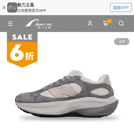
動力主義
開啟APP
立刻使用官方APP
0
1
/
4