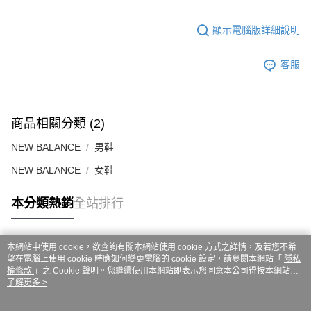
ATM／網路銀行／等多元方式進行付款，方視為交易完成。
7-11取貨付款
※ 請注意：結帳手續完成當下不需立刻繳費，但若您需要取消訂單，請聯絡
每筆NT$60，滿NT$999(含以上)免運費
購買商品的店家。未經商家同意取消之訂單仍視為有效，需透過AFTEE先享
顯示電腦版詳細說明
後付繳納相關費用。
付款後7-11取貨
※ 交易是否成功請以「AFTEE先享後付 」之結帳頁面顯示為準，若有關於
客服
是否繳費成功／繳費後需取消欲退款等相關疑問，請聯繫「AFTEE先享後付
每筆NT$60，滿NT$999(含以上)免運費
客戶支援中心」
https://netprotections.freshdesk.com/support/home
嘉里大榮宅配
【注意事項】
１．透過由恩沛科技股份有限公司提供之「AFTEE先享後付」服務完成之交
每筆NT$80，滿NT$999(含以上)免運費
商品相關分類 (2)
易，需依本服務之必要範圍內提供個人資料，並將交易相關給付款項請求債
權轉讓予恩沛科技股份有限公司。
NEW BALANCE
男鞋
２．關於個人資料處理事宜，請瀏覽以下網址：
https://aftee.tw/terms/#terms3
NEW BALANCE
女鞋
３．未成年的使用者請事先徵得法定代理人或監護人之同意方可使用
「AFTEE先享後付」，若未經同意申辦者引起之損失，本公司不負相關責
本分類熱銷
全站排行
任。
４．使用「AFTEE先享後付」時，將依據個別帳號之用戶狀況，依本公司即
時審查核予不同之上限額度；若仍有額度不足之情形，本公司將視審查結果
請求用戶進行身份認證。
本網站中使用 cookie，欲查詢有關本網站使用 cookie 方式之詳情，及若您不希
５．嚴禁一人註冊多個帳號或使用他人資訊註冊。若發現惡意使用之情形，
熱門標籤
望在電腦上使用 cookie 時應如何變更電腦的 cookie 設定，請參閱本網站「
隱私
恩沛科技股份有限公司將有權停止該用戶之使用額度並採取法律行動。
權條款
」之 Cookie 聲明。您繼續使用本網站即表示您同意本公司得按本網站使
用條款之 Cookie 聲明使用 cookie。
了解更多 >