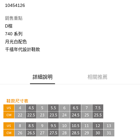
超商取貨付款
10454126
LINE Pay
銷售重點
Apple Pay
D楦
740 系列
街口支付
月光白配色
悠遊付
千禧年代設計鞋款
AFTEE先享後付
相關說明
【關於「AFTEE先享後付」】
詳細說明
相關推薦
ATM付款
AFTEE先享後付是「在收到商品之後才付款」的支付方式。 讓您購物簡單
便利好安心！
１．簡單：不需註冊會員、不需綁卡、不需儲值。
運送方式
２．便利：只要手機號碼，簡訊認證，即可結帳。
３．安心：先確認商品／服務後，再付款。
全家取貨付款
每筆NT$60，滿NT$999(含以上)免運費
【「AFTEE先享後付」結帳流程】
１．於結帳方式選擇「AFTEE先享後付」後，將跳轉至「AFTEE先享後付」
付款後全家取貨
結帳頁面，進行簡訊認證並確認金額後，即可完成結帳。
２．訂單成立數日內，您將收到繳費通知簡訊。
每筆NT$60，滿NT$999(含以上)免運費
３．收到繳費通知簡訊後14天內，點擊此簡訊中的連結，可透過四大超商／