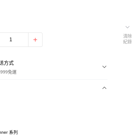
清除
紀錄
送方式
999免運
次付款
付款
nner 系列