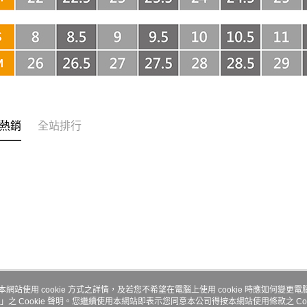
付客戶支
每筆NT$6
【注意事
嘉里大榮
１．透過由
交易，需
每筆NT$8
求債權轉
２．關於
https://aft
３．未成
「AFTE
熱銷
全站排行
任。
４．使用「
即時審查
結果請求
５．嚴禁
形，恩沛
動。
本網站使用 cookie 方式之詳情，及若您不希望在電腦上使用 cookie 時應如何變更電腦的
」之 Cookie 聲明。您繼續使用本網站即表示您同意本公司得按本網站使用條款之 Coo
關於我們
客服資訊