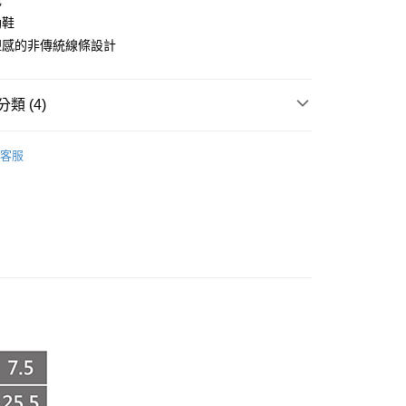
色
動鞋
塑感的非傳統線條設計
享後付
類 (4)
FTEE先享後付」】
ANCE
先享後付是「在收到商品之後才付款」的支付方式。 讓您購物簡單
男鞋
客服
心！
ANCE
女鞋
：不需註冊會員、不需綁卡、不需儲值。
：只要手機號碼，簡訊認證，即可結帳。
殺
：先確認商品／服務後，再付款。
付款
款
EE先享後付」結帳流程】
0，滿NT$999(含以上)免運費
方式選擇「AFTEE先享後付」後，將跳轉至「AFTEE先享後
頁面，進行簡訊認證並確認金額後，即可完成結帳。
家取貨
成立數日內，您將收到繳費通知簡訊。
費通知簡訊後14天內，點擊此簡訊中的連結，可透過四大超商
0，滿NT$999(含以上)免運費
網路銀行／等多元方式進行付款，方視為交易完成。
：結帳手續完成當下不需立刻繳費，但若您需要取消訂單，請聯
付款
的店家。未經商家同意取消之訂單仍視為有效，需透過AFTEE
繳納相關費用。
0，滿NT$999(含以上)免運費
否成功請以「AFTEE先享後付 」之結帳頁面顯示為準，若有關於
功／繳費後需取消欲退款等相關疑問，請聯繫「AFTEE先享後
1取貨