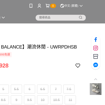
0
中文 (繁體)
M
 BALANCE】潮流休閒 - UWRPDHSB
999免運
928
5
5.5
6
6.5
7
7.5
8.5
9
9.5
10
10.5
11