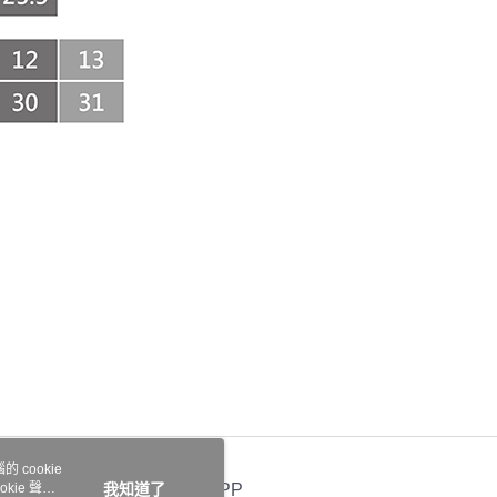
援中心」
https://netprotections.freshdesk.com/support/home
0，滿NT$999(含以上)免運費
項】
宅配
恩沛科技股份有限公司提供之「AFTEE先享後付」服務完成之
依本服務之必要範圍內提供個人資料，並將交易相關給付款項請
0，滿NT$999(含以上)免運費
讓予恩沛科技股份有限公司。
個人資料處理事宜，請瀏覽以下網址：
ee.tw/terms/#terms3
年的使用者請事先徵得法定代理人或監護人之同意方可使用
E先享後付」，若未經同意申辦者引起之損失，本公司不負相關責
AFTEE先享後付」時，將依據個別帳號之用戶狀況，依本公司
核予不同之上限額度；若仍有額度不足之情形，本公司將視審查
用戶進行身份認證。
一人註冊多個帳號或使用他人資訊註冊。若發現惡意使用之情
科技股份有限公司將有權停止該用戶之使用額度並採取法律行
 cookie
kie 聲明
我知道了
官方APP