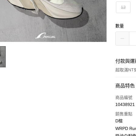
12
數量
付款與運
超取滿NT$
付款方式
商品特色
信用卡一
商品編號
10438921
超商取貨
銷售重點
LINE Pay
D楦
WRPD Ru
Apple Pay