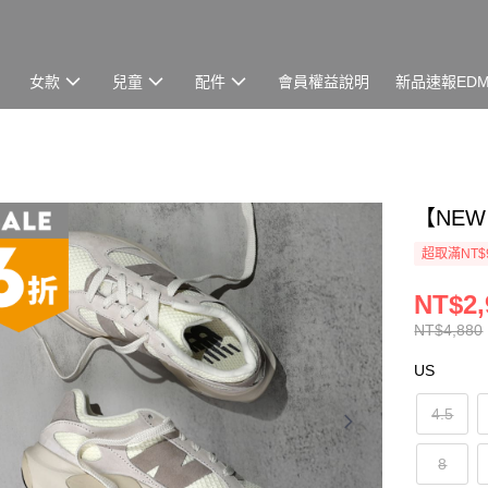
女款
兒童
配件
會員權益說明
新品速報ED
【NEW
超取滿NT$
NT$2,
NT$4,880
US
4.5
8