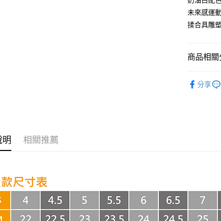
奶油白配
街口支付
未來感運
揉合具雕
悠遊付
AFTEE先
商品相關分
相關說明
【關於「A
ATM付款
NEW BAL
AFTEE
分享
便利好安
NEW BAL
１．簡單
２．便利
運送方式
🔥零碼下
３．安心
全家取貨
📣話題鞋
【「AFT
每筆NT$6
１．於結帳
說明
相關推薦
付」結帳
付款後全
２．訂單
３．收到繳
每筆NT$6
／ATM／
※ 請注意
7-11取貨
絡購買商品
先享後付
每筆NT$6
※ 交易是
是否繳費成
付款後7-1