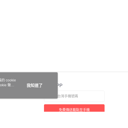
讓予恩沛科技股份有限公司。
個人資料處理事宜，請瀏覽以下網址：
ee.tw/terms/#terms3
年的使用者請事先徵得法定代理人或監護人之同意方可使用
E先享後付」，若未經同意申辦者引起之損失，本公司不負相關責
AFTEE先享後付」時，將依據個別帳號之用戶狀況，依本公司
核予不同之上限額度；若仍有額度不足之情形，本公司將視審查
用戶進行身份認證。
一人註冊多個帳號或使用他人資訊註冊。若發現惡意使用之情
科技股份有限公司將有權停止該用戶之使用額度並採取法律行
 cookie
kie 聲明
我知道了
官方APP
免費傳送載點至手機