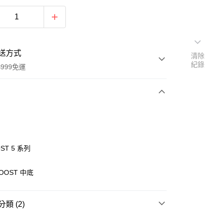
送方式
清除
紀錄
999免運
次付款
付款
ST 5 系列
OOST 中底
類 (2)