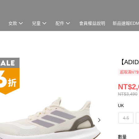
女款
兒童
配件
會員權益說明
新品速報ED
【ADID
超取滿NT$
NT$2,
NT$3,490
UK
4.5
數量