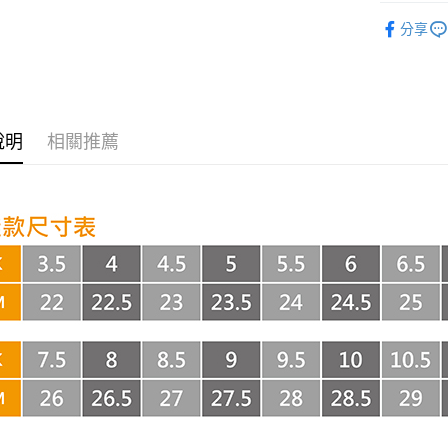
AFTEE先
ADIDAS
相關說明
分享
【關於「A
🔥零碼下
ATM付款
AFTEE
便利好安
１．簡單
２．便利
運送方式
３．安心
說明
相關推薦
全家取貨
【「AFT
每筆NT$6
１．於結帳
付」結帳
付款後全
２．訂單
３．收到繳
每筆NT$6
／ATM／
※ 請注意
7-11取貨
絡購買商品
先享後付
每筆NT$6
※ 交易是
是否繳費成
付款後7-1
付客戶支
每筆NT$6
【注意事
嘉里大榮
１．透過由
交易，需
每筆NT$8