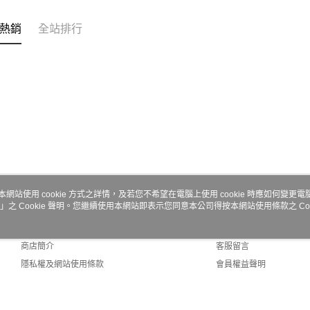
求債權轉
２．關於
熱銷
全站排行
https://aft
３．未成
「AFTE
任。
４．使用「
即時審查
結果請求
５．嚴禁
形，恩沛
動。
本網站使用 cookie 方式之詳情，及若您不希望在電腦上使用 cookie 時應如何變更電腦的
」之 Cookie 聲明。您繼續使用本網站即表示您同意本公司得按本網站使用條款之 Coo
關於我們
客服資訊
品牌故事
購物說明
商店簡介
客服留言
隱私權及網站使用條款
會員權益聲明
聯絡我們