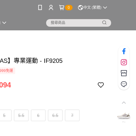
0
中文 (繁體)
M
AS】專業運動 - IF9205
999免運
094
5
5.5
6
6.5
7