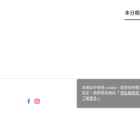
本分類
本網站中使用 cookie，欲查詢有關
設定，請參閱本網站「
隱私權條款
使用 cookie。
了解更多 >