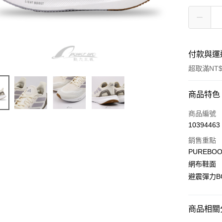
付款與運
超取滿NT$
付款方式
商品特色
信用卡一
商品編號
10394463
超商取貨
銷售重點
LINE Pay
PUREBOO
網布鞋面
Apple Pay
避震彈力B
街口支付
悠遊付
商品相關分