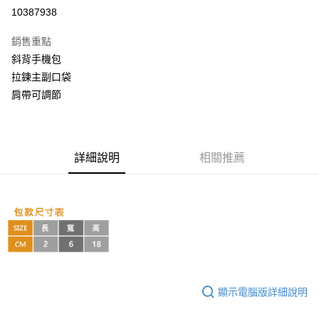
超商取貨付款
10387938
LINE Pay
銷售重點
Apple Pay
斜背手機包
拉鍊主副口袋
街口支付
肩帶可調節
悠遊付
AFTEE先享後付
相關說明
詳細說明
相關推薦
【關於「AFTEE先享後付」】
ATM付款
AFTEE先享後付是「在收到商品之後才付款」的支付方式。 讓您購物簡單
便利好安心！
１．簡單：不需註冊會員、不需綁卡、不需儲值。
運送方式
２．便利：只要手機號碼，簡訊認證，即可結帳。
３．安心：先確認商品／服務後，再付款。
全家取貨付款
每筆NT$60，滿NT$999(含以上)免運費
【「AFTEE先享後付」結帳流程】
１．於結帳方式選擇「AFTEE先享後付」後，將跳轉至「AFTEE先享後付」
付款後全家取貨
結帳頁面，進行簡訊認證並確認金額後，即可完成結帳。
顯示電腦版詳細說明
２．訂單成立數日內，您將收到繳費通知簡訊。
每筆NT$60，滿NT$999(含以上)免運費
３．收到繳費通知簡訊後14天內，點擊此簡訊中的連結，可透過四大超商／