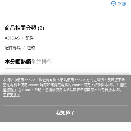
ATM／網路銀行／等多元方式進行付款，方視為交易完成。
客服
7-11取貨付款
※ 請注意：結帳手續完成當下不需立刻繳費，但若您需要取消訂單，請聯絡
每筆NT$60，滿NT$999(含以上)免運費
購買商品的店家。未經商家同意取消之訂單仍視為有效，需透過AFTEE先享
後付繳納相關費用。
付款後7-11取貨
※ 交易是否成功請以「AFTEE先享後付 」之結帳頁面顯示為準，若有關於
商品相關分類 (2)
是否繳費成功／繳費後需取消欲退款等相關疑問，請聯繫「AFTEE先享後付
每筆NT$60，滿NT$999(含以上)免運費
客戶支援中心」
https://netprotections.freshdesk.com/support/home
ADIDAS
配件
嘉里大榮宅配
【注意事項】
配件專區
包款
１．透過由恩沛科技股份有限公司提供之「AFTEE先享後付」服務完成之交
每筆NT$80，滿NT$999(含以上)免運費
易，需依本服務之必要範圍內提供個人資料，並將交易相關給付款項請求債
權轉讓予恩沛科技股份有限公司。
本分類熱銷
全站排行
２．關於個人資料處理事宜，請瀏覽以下網址：
https://aftee.tw/terms/#terms3
３．未成年的使用者請事先徵得法定代理人或監護人之同意方可使用
本網站中使用 cookie，欲查詢有關本網站使用 cookie 方式之詳情，及若您不希
「AFTEE先享後付」，若未經同意申辦者引起之損失，本公司不負相關責
熱門標籤
望在電腦上使用 cookie 時應如何變更電腦的 cookie 設定，請參閱本網站「
隱私
任。
權條款
」之 Cookie 聲明。您繼續使用本網站即表示您同意本公司得按本網站使
４．使用「AFTEE先享後付」時，將依據個別帳號之用戶狀況，依本公司即
用條款之 Cookie 聲明使用 cookie。
了解更多 >
時審查核予不同之上限額度；若仍有額度不足之情形，本公司將視審查結果
請求用戶進行身份認證。
５．嚴禁一人註冊多個帳號或使用他人資訊註冊。若發現惡意使用之情形，
恩沛科技股份有限公司將有權停止該用戶之使用額度並採取法律行動。
我知道了