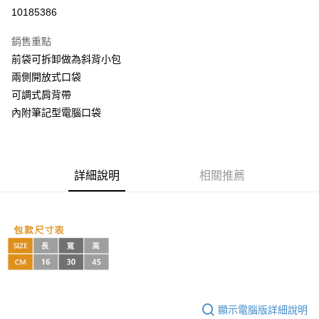
超商取貨付款
10185386
LINE Pay
銷售重點
Apple Pay
前袋可拆卸做為斜背小包
兩側開放式口袋
街口支付
可調式肩背帶
悠遊付
內附筆記型電腦口袋
AFTEE先享後付
相關說明
【關於「AFTEE先享後付」】
詳細說明
相關推薦
ATM付款
AFTEE先享後付是「在收到商品之後才付款」的支付方式。 讓您購物簡單
便利好安心！
１．簡單：不需註冊會員、不需綁卡、不需儲值。
運送方式
２．便利：只要手機號碼，簡訊認證，即可結帳。
３．安心：先確認商品／服務後，再付款。
全家取貨付款
每筆NT$60，滿NT$999(含以上)免運費
【「AFTEE先享後付」結帳流程】
１．於結帳方式選擇「AFTEE先享後付」後，將跳轉至「AFTEE先享後付」
付款後全家取貨
結帳頁面，進行簡訊認證並確認金額後，即可完成結帳。
２．訂單成立數日內，您將收到繳費通知簡訊。
每筆NT$60，滿NT$999(含以上)免運費
顯示電腦版詳細說明
３．收到繳費通知簡訊後14天內，點擊此簡訊中的連結，可透過四大超商／