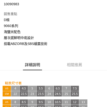
超商取貨付款
10090983
LINE Pay
銷售重點
Apple Pay
D楦
9060系列
街口支付
海鹽米配色
悠遊付
層次感鮮明中底設計
搭載ABZORB及SBS緩震技術
AFTEE先享後付
相關說明
【關於「AFTEE先享後付」】
ATM付款
AFTEE先享後付是「在收到商品之後才付款」的支付方式。 讓您購物簡單
詳細說明
相關推薦
便利好安心！
１．簡單：不需註冊會員、不需綁卡、不需儲值。
運送方式
２．便利：只要手機號碼，簡訊認證，即可結帳。
３．安心：先確認商品／服務後，再付款。
全家取貨付款
每筆NT$60，滿NT$999(含以上)免運費
【「AFTEE先享後付」結帳流程】
１．於結帳方式選擇「AFTEE先享後付」後，將跳轉至「AFTEE先享後付」
付款後全家取貨
結帳頁面，進行簡訊認證並確認金額後，即可完成結帳。
２．訂單成立數日內，您將收到繳費通知簡訊。
每筆NT$60，滿NT$999(含以上)免運費
３．收到繳費通知簡訊後14天內，點擊此簡訊中的連結，可透過四大超商／