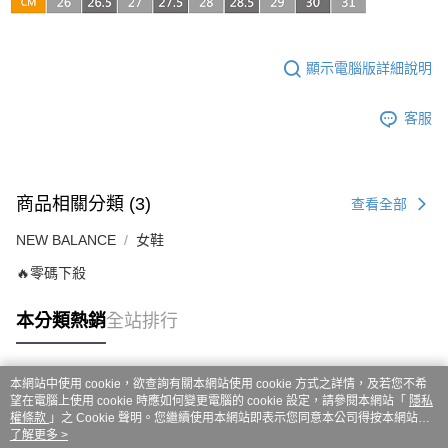
ATM／網路銀行／等多元方式進行付款，方視為交易完成。
7-11取貨付款
※ 請注意：結帳手續完成當下不需立刻繳費，但若您需要取消訂單，請聯絡
每筆NT$60，滿NT$999(含以上)免運費
購買商品的店家。未經商家同意取消之訂單仍視為有效，需透過AFTEE先享
後付繳納相關費用。
顯示電腦版詳細說明
付款後7-11取貨
※ 交易是否成功請以「AFTEE先享後付 」之結帳頁面顯示為準，若有關於
是否繳費成功／繳費後需取消欲退款等相關疑問，請聯繫「AFTEE先享後付
每筆NT$60，滿NT$999(含以上)免運費
客戶支援中心」
https://netprotections.freshdesk.com/support/home
客服
嘉里大榮宅配
【注意事項】
１．透過由恩沛科技股份有限公司提供之「AFTEE先享後付」服務完成之交
每筆NT$80，滿NT$999(含以上)免運費
易，需依本服務之必要範圍內提供個人資料，並將交易相關給付款項請求債
商品相關分類 (3)
權轉讓予恩沛科技股份有限公司。
查看全部
２．關於個人資料處理事宜，請瀏覽以下網址：
https://aftee.tw/terms/#terms3
NEW BALANCE
女鞋
３．未成年的使用者請事先徵得法定代理人或監護人之同意方可使用
🔥零碼下殺
「AFTEE先享後付」，若未經同意申辦者引起之損失，本公司不負相關責
任。
４．使用「AFTEE先享後付」時，將依據個別帳號之用戶狀況，依本公司即
本分類熱銷
全站排行
時審查核予不同之上限額度；若仍有額度不足之情形，本公司將視審查結果
請求用戶進行身份認證。
５．嚴禁一人註冊多個帳號或使用他人資訊註冊。若發現惡意使用之情形，
恩沛科技股份有限公司將有權停止該用戶之使用額度並採取法律行動。
本網站中使用 cookie，欲查詢有關本網站使用 cookie 方式之詳情，及若您不希
熱門標籤
望在電腦上使用 cookie 時應如何變更電腦的 cookie 設定，請參閱本網站「
隱私
權條款
」之 Cookie 聲明。您繼續使用本網站即表示您同意本公司得按本網站使
用條款之 Cookie 聲明使用 cookie。
了解更多 >